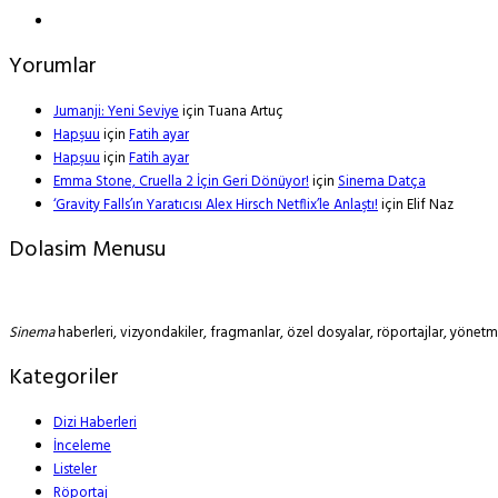
Yorumlar
Jumanji: Yeni Seviye
için
Tuana Artuç
Hapşuu
için
Fatih ayar
Hapşuu
için
Fatih ayar
Emma Stone, Cruella 2 İçin Geri Dönüyor!
için
Sinema Datça
‘Gravity Falls’ın Yaratıcısı Alex Hirsch Netflix’le Anlaştı!
için
Elif Naz
Dolasim Menusu
Sinema
haberleri, vizyondakiler, fragmanlar, özel dosyalar, röportajlar, yöne
Kategoriler
Dizi Haberleri
İnceleme
Listeler
Röportaj