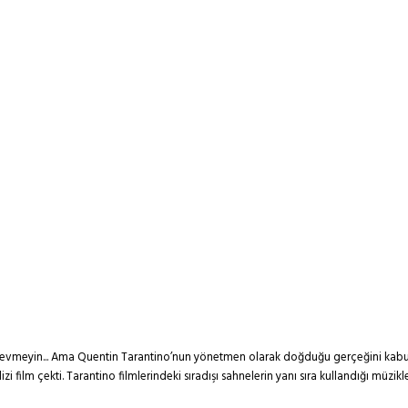
da sevmeyin... Ama Quentin Tarantino’nun yönetmen olarak doğduğu gerçeğini kabul 
zi film çekti. Tarantino filmlerindeki sıradışı sahnelerin yanı sıra kullandığı müz