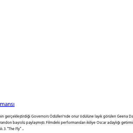
rmansı
n gerçekleştirdiği Governors Ödülleri'nde onur ödülüne layık görülen Geena Davi
andon başrolü paylaşmıştı. Filmdeki performansları ikiliye Oscar adaylığı getirmiş
3. “The Fly” ...