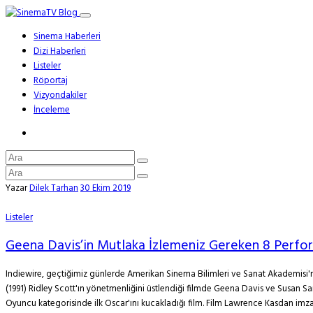
Sinema Haberleri
Dizi Haberleri
Listeler
Röportaj
Vizyondakiler
İnceleme
Yazar
Dilek Tarhan
30 Ekim 2019
Listeler
Geena Davis’in Mutlaka İzlemeniz Gereken 8 Perfo
Indiewire, geçtiğimiz günlerde Amerikan Sinema Bilimleri ve Sanat Akademisi'ni
(1991) Ridley Scott'ın yönetmenliğini üstlendiği filmde Geena Davis ve Susan Sar
Oyuncu kategorisinde ilk Oscar'ını kucakladığı film. Film Lawrence Kasdan imzalı. 