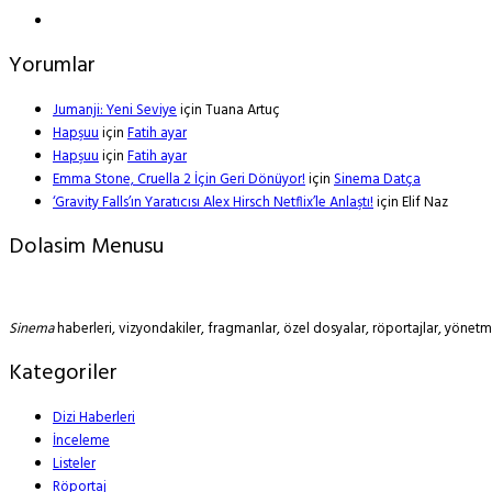
Yorumlar
Jumanji: Yeni Seviye
için
Tuana Artuç
Hapşuu
için
Fatih ayar
Hapşuu
için
Fatih ayar
Emma Stone, Cruella 2 İçin Geri Dönüyor!
için
Sinema Datça
‘Gravity Falls’ın Yaratıcısı Alex Hirsch Netflix’le Anlaştı!
için
Elif Naz
Dolasim Menusu
Sinema
haberleri, vizyondakiler, fragmanlar, özel dosyalar, röportajlar, yöne
Kategoriler
Dizi Haberleri
İnceleme
Listeler
Röportaj