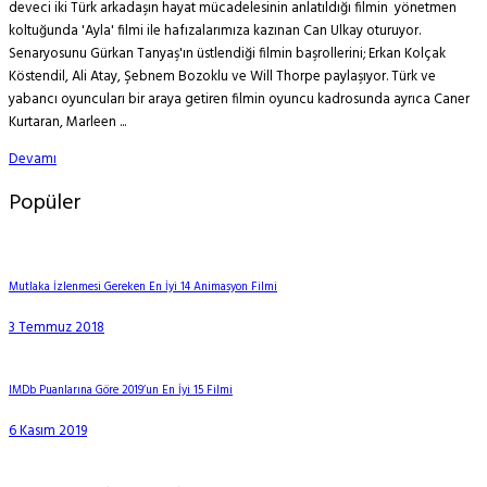
deveci iki Türk arkadaşın hayat mücadelesinin anlatıldığı filmin yönetmen
koltuğunda 'Ayla' filmi ile hafızalarımıza kazınan Can Ulkay oturuyor.
Senaryosunu Gürkan Tanyaş'ın üstlendiği filmin başrollerini; Erkan Kolçak
Köstendil, Ali Atay, Şebnem Bozoklu ve Will Thorpe paylaşıyor. Türk ve
yabancı oyuncuları bir araya getiren filmin oyuncu kadrosunda ayrıca Caner
Kurtaran, Marleen ...
Devamı
Popüler
Mutlaka İzlenmesi Gereken En İyi 14 Animasyon Filmi
3 Temmuz 2018
IMDb Puanlarına Göre 2019’un En İyi 15 Filmi
6 Kasım 2019