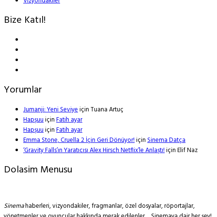
Vizyondakiler
Bize Katıl!
Yorumlar
Jumanji: Yeni Seviye
için
Tuana Artuç
Hapşuu
için
Fatih ayar
Hapşuu
için
Fatih ayar
Emma Stone, Cruella 2 İçin Geri Dönüyor!
için
Sinema Datça
‘Gravity Falls’ın Yaratıcısı Alex Hirsch Netflix’le Anlaştı!
için
Elif Naz
Dolasim Menusu
Sinema
haberleri, vizyondakiler, fragmanlar, özel dosyalar, röportajlar,
yönetmenler ve oyuncular hakkında merak edilenler… Sinemaya dair her şey!