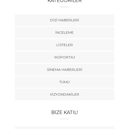
KATEGORILER
DIZI HABERLERI
İNCELEME
LISTELER
RÖPORTAJ
SINEMA HABERLERI
TÜMÜ
VIZYONDAKILER
BIZE KATIL!