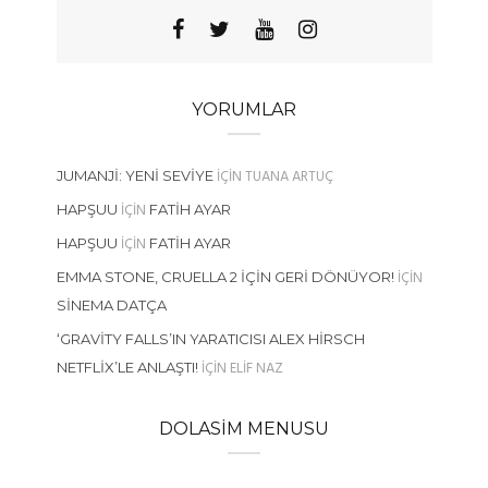
YORUMLAR
IÇIN
TUANA ARTUÇ
JUMANJI: YENI SEVIYE
IÇIN
HAPŞUU
FATIH AYAR
IÇIN
HAPŞUU
FATIH AYAR
IÇIN
EMMA STONE, CRUELLA 2 İÇIN GERI DÖNÜYOR!
SINEMA DATÇA
‘GRAVITY FALLS’IN YARATICISI ALEX HIRSCH
IÇIN
ELIF NAZ
NETFLIX’LE ANLAŞTI!
DOLASIM MENUSU