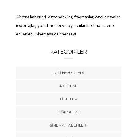
Sinema
haberleri, vizyondakiler, fragmanlar, özel dosyalar,
röportajlar, yönetmenler ve oyuncular hakkında merak
edilenler… Sinemaya dair her şey!
KATEGORILER
DIZI HABERLERI
İNCELEME
LISTELER
RÖPORTAJ
SINEMA HABERLERI