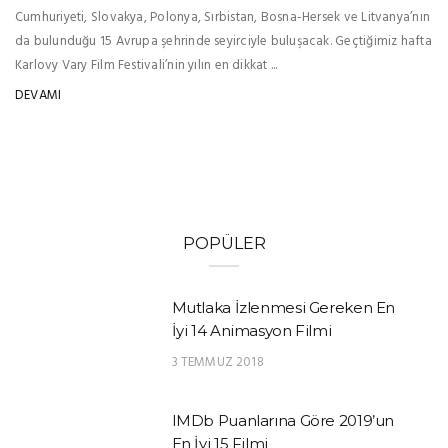
Cumhuriyeti, Slovakya, Polonya, Sırbistan, Bosna-Hersek ve Litvanya’nın
da bulunduğu 15 Avrupa şehrinde seyirciyle buluşacak. Geçtiğimiz hafta
Karlovy Vary Film Festivali’nin yılın en dikkat ...
DEVAMI
POPÜLER
Mutlaka İzlenmesi Gereken En
İyi 14 Animasyon Filmi
3 TEMMUZ 2018
IMDb Puanlarına Göre 2019’un
En İyi 15 Filmi