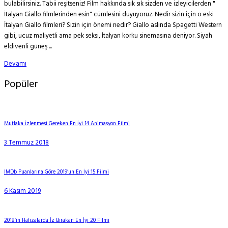
bulabilirsiniz. Tabii reşitseniz! Film hakkında sık sık sizden ve izleyicilerden "
İtalyan Giallo filmlerinden esin" cümlesini duyuyoruz. Nedir sizin için o eski
İtalyan Giallo filmleri? Sizin için önemi nedir? Giallo aslında Spagetti Western
gibi, ucuz maliyetli ama pek seksi, İtalyan korku sinemasına deniyor. Siyah
eldivenli güneş ...
Devamı
Popüler
Mutlaka İzlenmesi Gereken En İyi 14 Animasyon Filmi
3 Temmuz 2018
IMDb Puanlarına Göre 2019’un En İyi 15 Filmi
6 Kasım 2019
2018’in Hafızalarda İz Bırakan En İyi 20 Filmi