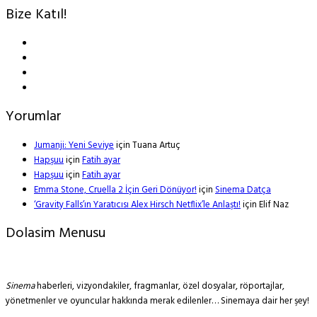
Bize Katıl!
Yorumlar
Jumanji: Yeni Seviye
için
Tuana Artuç
Hapşuu
için
Fatih ayar
Hapşuu
için
Fatih ayar
Emma Stone, Cruella 2 İçin Geri Dönüyor!
için
Sinema Datça
‘Gravity Falls’ın Yaratıcısı Alex Hirsch Netflix’le Anlaştı!
için
Elif Naz
Dolasim Menusu
Sinema
haberleri, vizyondakiler, fragmanlar, özel dosyalar, röportajlar,
yönetmenler ve oyuncular hakkında merak edilenler… Sinemaya dair her şey!