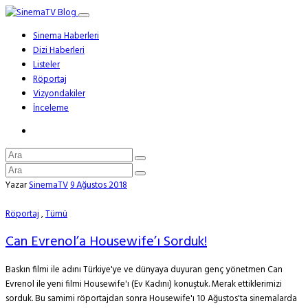
Sinema Haberleri
Dizi Haberleri
Listeler
Röportaj
Vizyondakiler
İnceleme
Yazar
SinemaTV
9 Ağustos 2018
Röportaj
,
Tümü
Can Evrenol’a Housewife’ı Sorduk!
Baskın filmi ile adını Türkiye'ye ve dünyaya duyuran genç yönetmen Can
Evrenol ile yeni filmi Housewife'ı (Ev Kadını) konuştuk. Merak ettiklerimizi
sorduk. Bu samimi röportajdan sonra Housewife'ı 10 Ağustos'ta sinemalarda