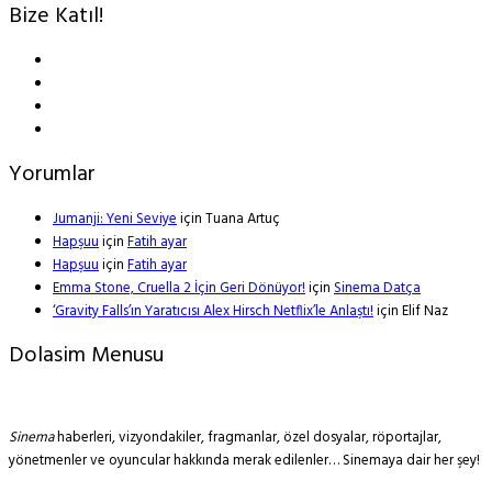
Bize Katıl!
Yorumlar
Jumanji: Yeni Seviye
için
Tuana Artuç
Hapşuu
için
Fatih ayar
Hapşuu
için
Fatih ayar
Emma Stone, Cruella 2 İçin Geri Dönüyor!
için
Sinema Datça
‘Gravity Falls’ın Yaratıcısı Alex Hirsch Netflix’le Anlaştı!
için
Elif Naz
Dolasim Menusu
Sinema
haberleri, vizyondakiler, fragmanlar, özel dosyalar, röportajlar,
yönetmenler ve oyuncular hakkında merak edilenler… Sinemaya dair her şey!