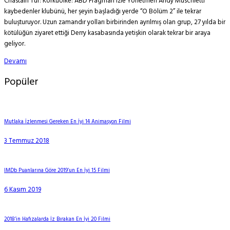
Chastain Tür: KorkuÜlke: ABD Fragman izle Yönetmen Andy Muschietti
kaybedenler klubünü, her şeyin başladığı yerde “O Bölüm 2” ile tekrar
buluşturuyor. Uzun zamandır yolları birbirinden ayrılmış olan grup, 27 yılda bir
kötülüğün ziyaret ettiği Derry kasabasında yetişkin olarak tekrar bir araya
geliyor.
Devamı
Popüler
Mutlaka İzlenmesi Gereken En İyi 14 Animasyon Filmi
3 Temmuz 2018
IMDb Puanlarına Göre 2019’un En İyi 15 Filmi
6 Kasım 2019
2018’in Hafızalarda İz Bırakan En İyi 20 Filmi