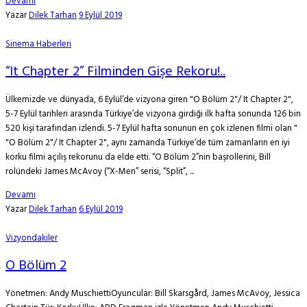
Devamı
Yazar
Dilek Tarhan
9 Eylül 2019
Sinema Haberleri
“It Chapter 2” Filminden Gişe Rekoru!..
Ülkemizde ve dünyada, 6 Eylül’de vizyona giren "O Bölüm 2"/ It Chapter 2",
5-7 Eylül tarihleri arasında Türkiye’de vizyona girdiği ilk hafta sonunda 126 bin
520 kişi tarafından izlendi. 5-7 Eylül hafta sonunun en çok izlenen filmi olan "
"O Bölüm 2"/ It Chapter 2", aynı zamanda Türkiye’de tüm zamanların en iyi
korku filmi açılış rekorunu da elde etti. “O Bölüm 2”nin başrollerini, Bill
rolündeki James McAvoy (“X-Men” serisi, “Split”, ...
Devamı
Yazar
Dilek Tarhan
6 Eylül 2019
Vizyondakiler
O Bölüm 2
Yönetmen: Andy MuschiettiOyuncular: Bill Skarsgård, James McAvoy, Jessica