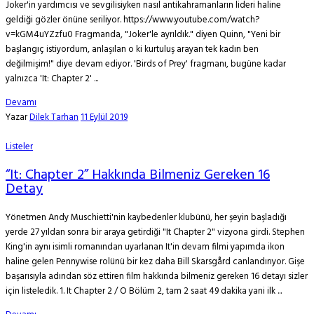
Joker'in yardımcısı ve sevgilisiyken nasıl antikahramanların lideri haline
geldiği gözler önüne seriliyor. https://www.youtube.com/watch?
v=kGM4uYZzfu0 Fragmanda, "Joker'le ayrıldık." diyen Quinn, "Yeni bir
başlangıç istiyordum, anlaşılan o ki kurtuluş arayan tek kadın ben
değilmişim!" diye devam ediyor. 'Birds of Prey' fragmanı, bugüne kadar
yalnızca 'It: Chapter 2' ...
Devamı
Yazar
Dilek Tarhan
11 Eylül 2019
Listeler
“It: Chapter 2” Hakkında Bilmeniz Gereken 16
Detay
Yönetmen Andy Muschietti'nin kaybedenler klubünü, her şeyin başladığı
yerde 27 yıldan sonra bir araya getirdiği "It Chapter 2" vizyona girdi. Stephen
King'in aynı isimli romanından uyarlanan It'in devam filmi yapımda ikon
haline gelen Pennywise rolünü bir kez daha Bill Skarsgård canlandırıyor. Gişe
başarısıyla adından söz ettiren film hakkında bilmeniz gereken 16 detayı sizler
için listeledik. 1. It Chapter 2 / O Bölüm 2, tam 2 saat 49 dakika yani ilk ...