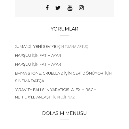
YORUMLAR
IÇIN
TUANA ARTUÇ
JUMANJI: YENI SEVIYE
IÇIN
HAPŞUU
FATIH AYAR
IÇIN
HAPŞUU
FATIH AYAR
IÇIN
EMMA STONE, CRUELLA 2 İÇIN GERI DÖNÜYOR!
SINEMA DATÇA
‘GRAVITY FALLS’IN YARATICISI ALEX HIRSCH
IÇIN
ELIF NAZ
NETFLIX’LE ANLAŞTI!
DOLASIM MENUSU