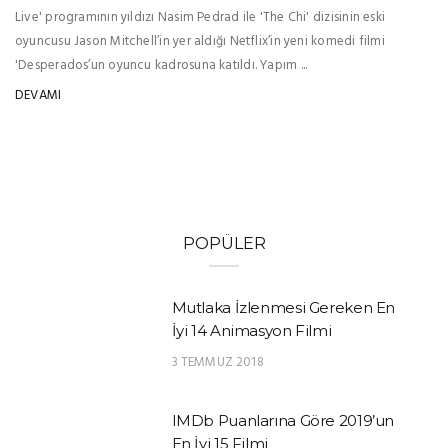
Live' programının yıldızı Nasim Pedrad ile 'The Chi' dizisinin eski
oyuncusu Jason Mitchell’in yer aldığı Netflix’in yeni komedi filmi
'Desperados’un oyuncu kadrosuna katıldı. Yapım ...
DEVAMI
POPÜLER
Mutlaka İzlenmesi Gereken En
İyi 14 Animasyon Filmi
3 TEMMUZ 2018
IMDb Puanlarına Göre 2019’un
En İyi 15 Filmi