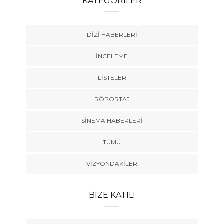
KATEGORILER
DIZI HABERLERI
İNCELEME
LISTELER
RÖPORTAJ
SINEMA HABERLERI
TÜMÜ
VIZYONDAKILER
BIZE KATIL!