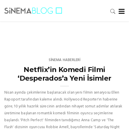
SINEMA HABERLERI
Netflix’in Komedi Filmi
‘Desperados’a Yeni İsimler
Nisan ayında çekimlerine başlanacak olan yeni filmin senaryosu Ellen
Rapoport tarafından kaleme alındı. Hollywood Reporter'ın haberine
göre; 10 yıllık hazırlık sürecinin ardından nihayet somut adımlar atılarak
üretimine başlanan romantik komedi filminin oyuncu seçimlerine
başlandı. 'Pitch Perfect' filminden tanıdığımız Anna Camp ve 'The
Flash' dizisinin oyuncusu Robbie Amell, başrollerinde 'Saturday Night