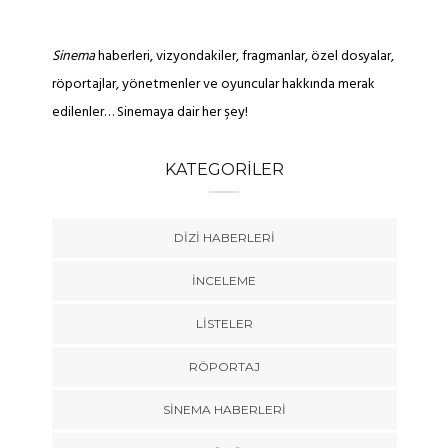
Sinema
haberleri, vizyondakiler, fragmanlar, özel dosyalar,
röportajlar, yönetmenler ve oyuncular hakkında merak
edilenler… Sinemaya dair her şey!
KATEGORILER
DIZI HABERLERI
İNCELEME
LISTELER
RÖPORTAJ
SINEMA HABERLERI