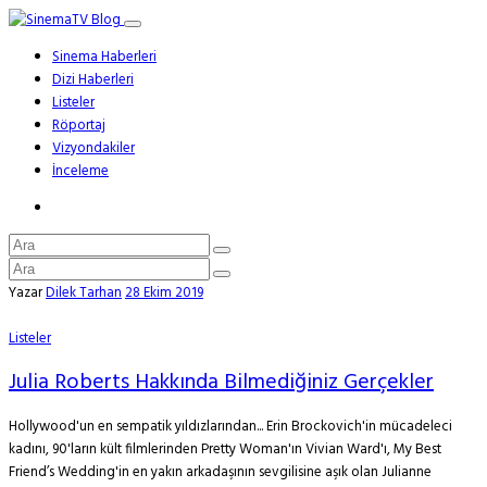
Sinema Haberleri
Dizi Haberleri
Listeler
Röportaj
Vizyondakiler
İnceleme
Yazar
Dilek Tarhan
28 Ekim 2019
Listeler
Julia Roberts Hakkında Bilmediğiniz Gerçekler
Hollywood'un en sempatik yıldızlarından... Erin Brockovich'in mücadeleci
kadını, 90'ların kült filmlerinden Pretty Woman'ın Vivian Ward'ı, My Best
Friend’s Wedding'in en yakın arkadaşının sevgilisine aşık olan Julianne