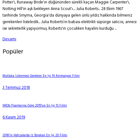
Potter'ı, Runaway Bride'ın düğününden sürekli kaçan Maggie Carpenter'ı,
Notting Hill'in aşk bekleyen Anna Scout'ı.... Julia Roberts... 28 Ekim 1967
tarihinde Smyrna, Georgia'da dünyaya gelen ünlü yıldız hakkında bilmeniz
gerekenleri listeledik... Julia Roberts'ın babası elektrikli süpürge satıcısı, annesi
ise sekreterlik yapıyormuş. Roberts'ın çocukken hayalini kurduğu ...
Devamı
Popüler
Mutlaka İzlenmesi Gereken En İyi 14 Animasyon Filmi
3 Temmuz 2018
IMDb Puanlarına Göre 2019’un En İyi 15 Filmi
6 Kasım 2019
2018’in Hafızalarda İz Bırakan En İyi 20 Filmi