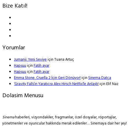
Bize Katıl!
Yorumlar
Jumanji: Yeni Seviye
için
Tuana Artuç
Hapşuu
için
Fatih ayar
Hapşuu
için
Fatih ayar
Emma Stone, Cruella 2 İçin Geri Dönüyor!
için
Sinema Datça
‘Gravity Falls’ın Yaratıcısı Alex Hirsch Netflix’le Anlaştı!
için
Elif Naz
Dolasim Menusu
Sinema
haberleri, vizyondakiler, fragmanlar, özel dosyalar, röportajlar,
yönetmenler ve oyuncular hakkında merak edilenler… Sinemaya dair her şey!