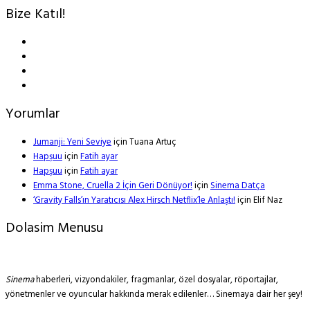
Bize Katıl!
Yorumlar
Jumanji: Yeni Seviye
için
Tuana Artuç
Hapşuu
için
Fatih ayar
Hapşuu
için
Fatih ayar
Emma Stone, Cruella 2 İçin Geri Dönüyor!
için
Sinema Datça
‘Gravity Falls’ın Yaratıcısı Alex Hirsch Netflix’le Anlaştı!
için
Elif Naz
Dolasim Menusu
Sinema
haberleri, vizyondakiler, fragmanlar, özel dosyalar, röportajlar,
yönetmenler ve oyuncular hakkında merak edilenler… Sinemaya dair her şey!