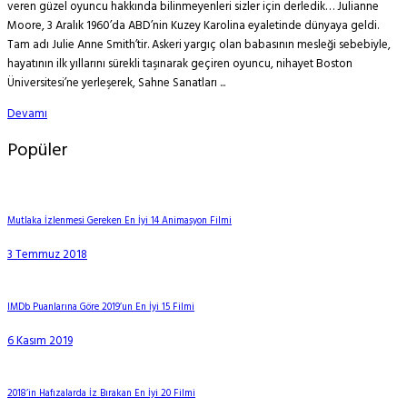
veren güzel oyuncu hakkında bilinmeyenleri sizler için derledik… Julianne
Moore, 3 Aralık 1960’da ABD’nin Kuzey Karolina eyaletinde dünyaya geldi.
Tam adı Julie Anne Smith’tir. Askeri yargıç olan babasının mesleği sebebiyle,
hayatının ilk yıllarını sürekli taşınarak geçiren oyuncu, nihayet Boston
Üniversitesi’ne yerleşerek, Sahne Sanatları ...
Devamı
Popüler
Mutlaka İzlenmesi Gereken En İyi 14 Animasyon Filmi
3 Temmuz 2018
IMDb Puanlarına Göre 2019’un En İyi 15 Filmi
6 Kasım 2019
2018’in Hafızalarda İz Bırakan En İyi 20 Filmi