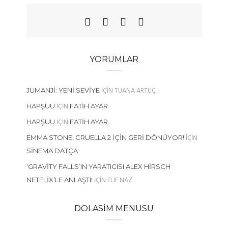
YORUMLAR
IÇIN
TUANA ARTUÇ
JUMANJI: YENI SEVIYE
IÇIN
HAPŞUU
FATIH AYAR
IÇIN
HAPŞUU
FATIH AYAR
IÇIN
EMMA STONE, CRUELLA 2 İÇIN GERI DÖNÜYOR!
SINEMA DATÇA
‘GRAVITY FALLS’IN YARATICISI ALEX HIRSCH
IÇIN
ELIF NAZ
NETFLIX’LE ANLAŞTI!
DOLASIM MENUSU