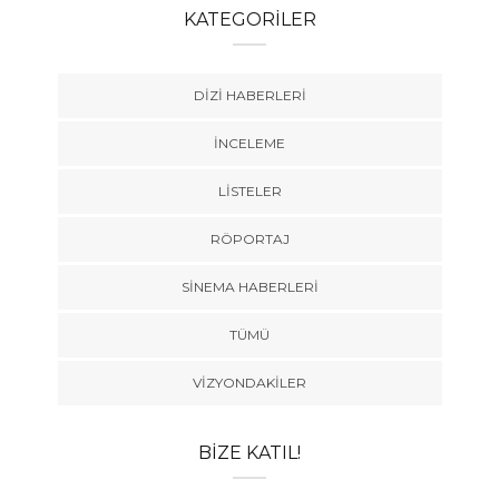
KATEGORILER
DIZI HABERLERI
İNCELEME
LISTELER
RÖPORTAJ
SINEMA HABERLERI
TÜMÜ
VIZYONDAKILER
BIZE KATIL!