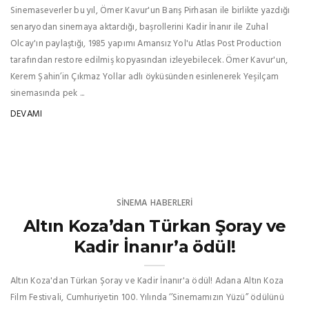
Sinemaseverler bu yıl, Ömer Kavur'un Barış Pirhasan ile birlikte yazdığı
senaryodan sinemaya aktardığı, başrollerini Kadir İnanır ile Zuhal
Olcay'ın paylaştığı, 1985 yapımı Amansız Yol'u Atlas Post Production
tarafından restore edilmiş kopyasından izleyebilecek. Ömer Kavur'un,
Kerem Şahin’in Çıkmaz Yollar adlı öyküsünden esinlenerek Yeşilçam
sinemasında pek ...
DEVAMI
SINEMA HABERLERI
Altın Koza’dan Türkan Şoray ve
Kadir İnanır’a ödül!
Altın Koza'dan Türkan Şoray ve Kadir İnanır'a ödül! Adana Altın Koza
Film Festivali, Cumhuriyetin 100. Yılında ‘’Sinemamızın Yüzü’’ ödülünü