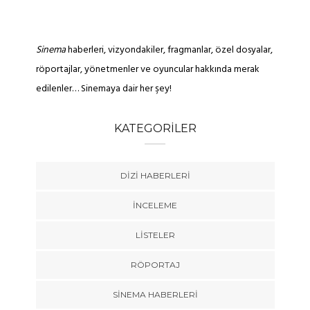
Sinema
haberleri, vizyondakiler, fragmanlar, özel dosyalar,
röportajlar, yönetmenler ve oyuncular hakkında merak
edilenler… Sinemaya dair her şey!
KATEGORILER
DIZI HABERLERI
İNCELEME
LISTELER
RÖPORTAJ
SINEMA HABERLERI