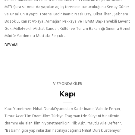
MEB Şura salonunda yapılan açılış töreninin sunuculuğunu Şenay Gürler
ve Ünsal Ünlü yaptı. Törene Kadir İnanır, Nazlı Eray, Biket İlhan, Şebnem
Bozoklu, Kanat Atkaya, Armağan Pekkaya ve TBMM Başkanvekili Levent
Gök, Milletvekili Mithat Sancar, Kültür ve Turizm Bakanlığı Sinema Genel
Müdür Yardımcısı Mustafa Selçuk ...
DEVAMI
VIZYONDAKILER
Kapı
Kapı Yönetmen: Nihat DurakOyuncular: Kadir İnanır, Vahide Perçin,
Timur Acar Tür: DramÜlke: Türkiye Fragman izle Süryani bir ailenin
dramını ele alan filmin yönetmenliğini "İlk Aşk", "Mutlu Aile Defteri",
"Babam" gibi yapımlardan hatırlayacağımız Nihat Durak üstleniyor.