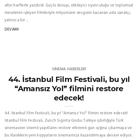
altın harflerle yazdırdı. Güçlü duruşu, etkileyici oyunculuğu ve toplumsal
meseleleri işleyen filmleriyle milyonların sevgisini kazanan usta sanatçı,
yalnızca bir ...
DEVAMI
SINEMA HABERLERI
44. İstanbul Film Festivali, bu yıl
“Amansız Yol” filmini restore
edecek!
44. İstanbul Film Festivali, bu yıl "Amansız Yol" filmini restore edecek!
İstanbul Film Festivali, Zurich Sigorta Grubu Türkiye işbirliğiyle Türk
sinemasının önemli yapıtlarını restore ettirerek gün ışığına çıkarmaya ve
bu klasiklerin yeni kopyalarını sinemamıza kazandırmaya devam ediyor.