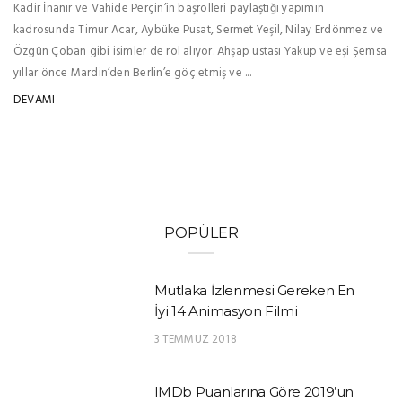
Kadir İnanır ve Vahide Perçin’in başrolleri paylaştığı yapımın
kadrosunda Timur Acar, Aybüke Pusat, Sermet Yeşil, Nilay Erdönmez ve
Özgün Çoban gibi isimler de rol alıyor. Ahşap ustası Yakup ve eşi Şemsa
yıllar önce Mardin’den Berlin’e göç etmiş ve ...
DEVAMI
POPÜLER
Mutlaka İzlenmesi Gereken En
İyi 14 Animasyon Filmi
3 TEMMUZ 2018
IMDb Puanlarına Göre 2019’un