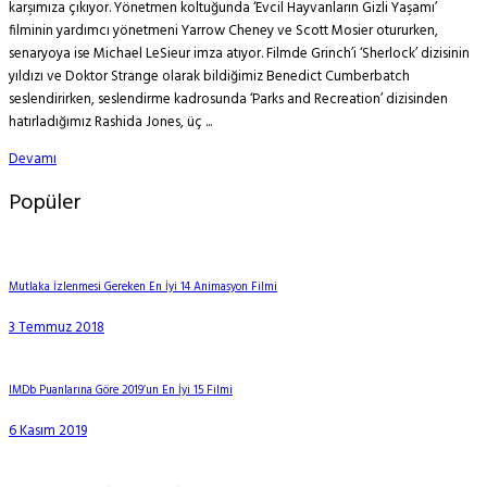
karşımıza çıkıyor. Yönetmen koltuğunda ‘Evcil Hayvanların Gizli Yaşamı’
filminin yardımcı yönetmeni Yarrow Cheney ve Scott Mosier otururken,
senaryoya ise Michael LeSieur imza atıyor. Filmde Grinch’i ‘Sherlock’ dizisinin
yıldızı ve Doktor Strange olarak bildiğimiz Benedict Cumberbatch
seslendirirken, seslendirme kadrosunda ‘Parks and Recreation’ dizisinden
hatırladığımız Rashida Jones, üç ...
Devamı
Popüler
Mutlaka İzlenmesi Gereken En İyi 14 Animasyon Filmi
3 Temmuz 2018
IMDb Puanlarına Göre 2019’un En İyi 15 Filmi
6 Kasım 2019