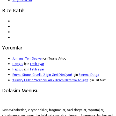
Vizyondakiler
Bize Katıl!
Yorumlar
Jumanji: Yeni Seviye
için
Tuana Artuç
Hapşuu
için
Fatih ayar
Hapşuu
için
Fatih ayar
Emma Stone, Cruella 2 İçin Geri Dönüyor!
için
Sinema Datça
‘Gravity Falls’ın Yaratıcısı Alex Hirsch Netflix’le Anlaştı!
için
Elif Naz
Dolasim Menusu
Sinema
haberleri, vizyondakiler, fragmanlar, özel dosyalar, röportajlar,
yönetmenler ve oyuncular hakkında merak edilenler… Sinemaya dair her şey!