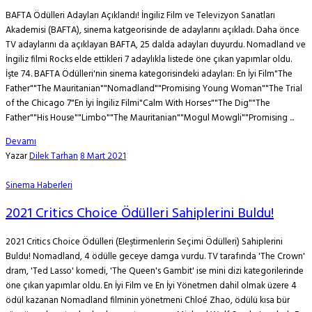
BAFTA Ödülleri Adayları Açıklandı! İngiliz Film ve Televizyon Sanatları
Akademisi (BAFTA), sinema katgeorisinde de adaylarını açıkladı. Daha önce
TV adaylarını da açıklayan BAFTA, 25 dalda adayları duyurdu. Nomadland ve
İngiliz filmi Rocks elde ettikleri 7 adaylıkla listede öne çıkan yapımlar oldu.
İşte 74. BAFTA Ödülleri'nin sinema kategorisindeki adayları: En İyi Film"The
Father""The Mauritanian""Nomadland""Promising Young Woman""The Trial
of the Chicago 7"En İyi İngiliz Filmi"Calm With Horses""The Dig""The
Father""His House""Limbo""The Mauritanian""Mogul Mowgli""Promising ...
Devamı
Yazar
Dilek Tarhan
8 Mart 2021
Sinema Haberleri
2021 Critics Choice Ödülleri Sahiplerini Buldu!
2021 Critics Choice Ödülleri (Eleştirmenlerin Seçimi Ödülleri) Sahiplerini
Buldu! Nomadland, 4 ödülle geceye damga vurdu. TV tarafında 'The Crown'
dram, 'Ted Lasso' komedi, 'The Queen's Gambit' ise mini dizi kategorilerinde
öne çıkan yapımlar oldu. En İyi Film ve En İyi Yönetmen dahil olmak üzere 4
ödül kazanan Nomadland filminin yönetmeni Chloé Zhao, ödülü kısa bür