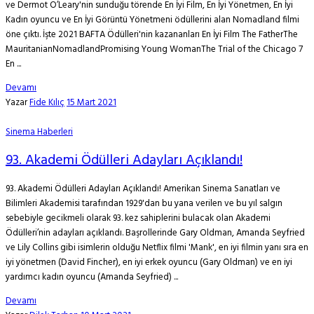
ve Dermot O’Leary'nin sunduğu törende En İyi Film, En İyi Yönetmen, En İyi
Kadın oyuncu ve En İyi Görüntü Yönetmeni ödüllerini alan Nomadland filmi
öne çıktı. İşte 2021 BAFTA Ödülleri'nin kazananları En İyi Film The FatherThe
MauritanianNomadlandPromising Young WomanThe Trial of the Chicago 7
En ...
Devamı
Yazar
Fide Kılıç
15 Mart 2021
Sinema Haberleri
93. Akademi Ödülleri Adayları Açıklandı!
93. Akademi Ödülleri Adayları Açıklandı! Amerikan Sinema Sanatları ve
Bilimleri Akademisi tarafından 1929'dan bu yana verilen ve bu yıl salgın
sebebiyle gecikmeli olarak 93. kez sahiplerini bulacak olan Akademi
Ödülleri’nin adayları açıklandı. Başrollerinde Gary Oldman, Amanda Seyfried
ve Lily Collins gibi isimlerin olduğu Netflix filmi 'Mank', en iyi filmin yanı sıra en
iyi yönetmen (David Fincher), en iyi erkek oyuncu (Gary Oldman) ve en iyi
yardımcı kadın oyuncu (Amanda Seyfried) ...
Devamı