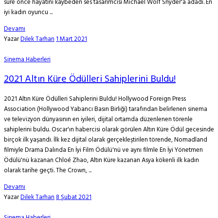
süre önce hayatını kaybeden ses tasarımcısı Michael Wolf Snyder'a adadı. En
iyi kadın oyuncu ...
Devamı
Yazar
Dilek Tarhan
1 Mart 2021
Sinema Haberleri
2021 Altın Küre Ödülleri Sahiplerini Buldu!
2021 Altın Küre Ödülleri Sahiplerini Buldu! Hollywood Foreign Press
Association (Hollywood Yabancı Basın Birliği) tarafından belirlenen sinema
ve televizyon dünyasının en iyileri, dijital ortamda düzenlenen törenle
sahiplerini buldu. Oscar'ın habercisi olarak görülen Altın Küre Ödül gecesinde
birçok ilk yaşandı. İlk kez dijital olarak gerçekleştirilen törende, Nomadland
filmiyle Drama Dalında En İyi Film Ödülü'nü ve aynı filmle En İyi Yönetmen
Ödülü'nü kazanan Chloé Zhao, Altın Küre kazanan Asya kökenli ilk kadın
olarak tarihe geçti. The Crown, ...
Devamı
Yazar
Dilek Tarhan
8 Şubat 2021
Sinema Haberleri