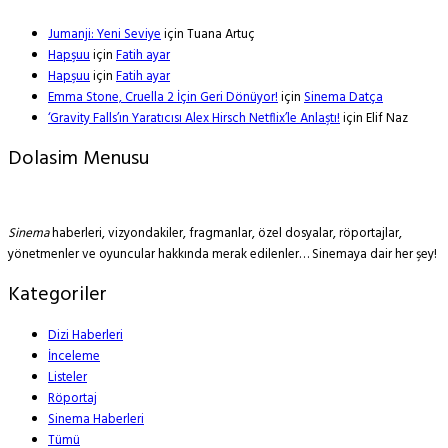
Jumanji: Yeni Seviye
için
Tuana Artuç
Hapşuu
için
Fatih ayar
Hapşuu
için
Fatih ayar
Emma Stone, Cruella 2 İçin Geri Dönüyor!
için
Sinema Datça
‘Gravity Falls’ın Yaratıcısı Alex Hirsch Netflix’le Anlaştı!
için
Elif Naz
Dolasim Menusu
Sinema
haberleri, vizyondakiler, fragmanlar, özel dosyalar, röportajlar,
yönetmenler ve oyuncular hakkında merak edilenler… Sinemaya dair her şey!
Kategoriler
Dizi Haberleri
İnceleme
Listeler
Röportaj
Sinema Haberleri
Tümü