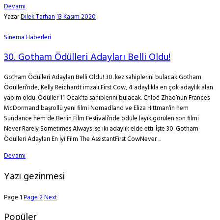
Devamı
Yazar
Dilek Tarhan
13 Kasım 2020
Sinema Haberleri
30. Gotham Ödülleri Adayları Belli Oldu!
Gotham Ödülleri Adayları Belli Oldu! 30. kez sahiplerini bulacak Gotham
Ödülleri’nde, Kelly Reichardt imzalı First Cow, 4 adaylıkla en çok adaylık alan
yapım oldu. Ödüller 11 Ocak'ta sahiplerini bulacak. Chloé Zhao‘nun Frances
McDormand başrollü yeni filmi Nomadland ve Eliza Hittman‘in hem
Sundance hem de Berlin Film Festivali’nde ödüle layık görülen son filmi
Never Rarely Sometimes Always ise iki adaylık elde etti. İşte 30. Gotham
Ödülleri Adayları En İyi Film The AssistantFirst CowNever ...
Devamı
Yazı gezinmesi
Page
1
Page
2
Next
Popüler