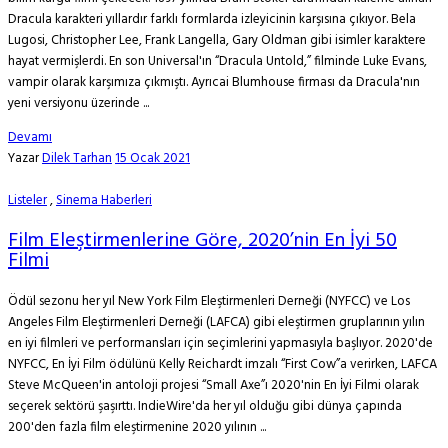
Dracula karakteri yıllardır farklı formlarda izleyicinin karşısına çıkıyor. Bela
Lugosi, Christopher Lee, Frank Langella, Gary Oldman gibi isimler karaktere
hayat vermişlerdi. En son Universal'ın “Dracula Untold,” filminde Luke Evans,
vampir olarak karşımıza çıkmıştı. Ayrıcai Blumhouse firması da Dracula'nın
yeni versiyonu üzerinde ...
Devamı
Yazar
Dilek Tarhan
15 Ocak 2021
Listeler
,
Sinema Haberleri
Film Eleştirmenlerine Göre, 2020’nin En İyi 50
Filmi
Ödül sezonu her yıl New York Film Eleştirmenleri Derneği (NYFCC) ve Los
Angeles Film Eleştirmenleri Derneği (LAFCA) gibi eleştirmen gruplarının yılın
en iyi filmleri ve performansları için seçimlerini yapmasıyla başlıyor. 2020'de
NYFCC, En İyi Film ödülünü Kelly Reichardt imzalı “First Cow”a verirken, LAFCA
Steve McQueen'in antoloji projesi “Small Axe”ı 2020'nin En İyi Filmi olarak
seçerek sektörü şaşırttı. IndieWire'da her yıl olduğu gibi dünya çapında
200'den fazla film eleştirmenine 2020 yılının ...