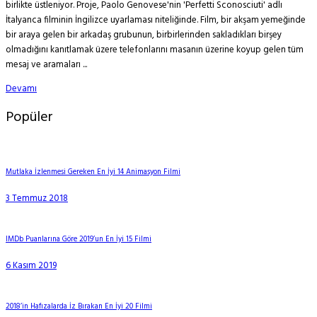
birlikte üstleniyor. Proje, Paolo Genovese'nin 'Perfetti Sconosciuti' adlı
İtalyanca filminin İngilizce uyarlaması niteliğinde. Film, bir akşam yemeğinde
bir araya gelen bir arkadaş grubunun, birbirlerinden sakladıkları birşey
olmadığını kanıtlamak üzere telefonlarını masanın üzerine koyup gelen tüm
mesaj ve aramaları ...
Devamı
Popüler
Mutlaka İzlenmesi Gereken En İyi 14 Animasyon Filmi
3 Temmuz 2018
IMDb Puanlarına Göre 2019’un En İyi 15 Filmi
6 Kasım 2019
2018’in Hafızalarda İz Bırakan En İyi 20 Filmi