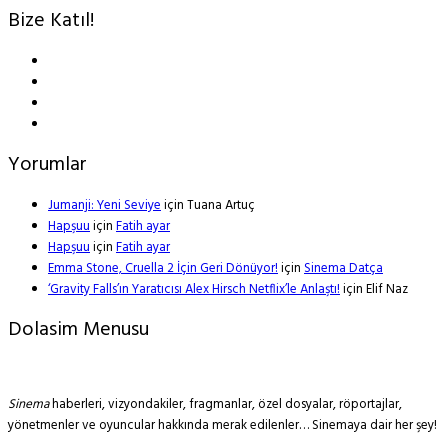
Bize Katıl!
Yorumlar
Jumanji: Yeni Seviye
için
Tuana Artuç
Hapşuu
için
Fatih ayar
Hapşuu
için
Fatih ayar
Emma Stone, Cruella 2 İçin Geri Dönüyor!
için
Sinema Datça
‘Gravity Falls’ın Yaratıcısı Alex Hirsch Netflix’le Anlaştı!
için
Elif Naz
Dolasim Menusu
Sinema
haberleri, vizyondakiler, fragmanlar, özel dosyalar, röportajlar,
yönetmenler ve oyuncular hakkında merak edilenler… Sinemaya dair her şey!