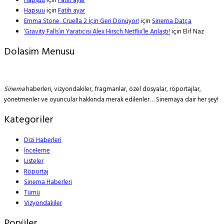
Hapşuu
için
Fatih ayar
Hapşuu
için
Fatih ayar
Emma Stone, Cruella 2 İçin Geri Dönüyor!
için
Sinema Datça
‘Gravity Falls’ın Yaratıcısı Alex Hirsch Netflix’le Anlaştı!
için
Elif Naz
Dolasim Menusu
Sinema
haberleri, vizyondakiler, fragmanlar, özel dosyalar, röportajlar,
yönetmenler ve oyuncular hakkında merak edilenler… Sinemaya dair her şey!
Kategoriler
Dizi Haberleri
İnceleme
Listeler
Röportaj
Sinema Haberleri
Tümü
Vizyondakiler
Popüler