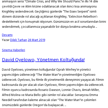
animasyon serisi “Climate Crisis, and Why We Should Panic”in ilki 14 dile
çevrildi.Çevre ve iklim krizine odaklanacak olan ikinci kısa animasyonu
Knightley seslendirecek. Geçtiğimiz günlerde “The Essex Serpent” isimli
dönem dizisinde rol alacağı açıklanan Knightley, "Extinction Rebellion'ı
desteklemek için konuşmak istiyorum. Günümüzün en acil sorunlarından birini
seslendirmek, çocuklarımıza yaşanabilir bir dünya bırakma umuduyla ...
Devamı
Yazar
Dilek Tarhan
28 Mart 2019
Sinema Haberleri
David Oyelowo, Yönetmen Koltuğunda!
David Oyelowo, yönetmen koltuğunda! Oprah Winfrey'in yönetici
yapımcılığını üstleneceği "The Water Man"in yönetmenliğini Oyelowo
üstlenecek. Oyelowo, bu filmle ilk yönetmenlik deneyimini yaşayacak. Filmin
kadrosunda da yer alacak olan Oyelowo, filmin yapımcılığını da üstlenecek.
Filmin oyuncu kadrosunda Rosario Dawson, Lonnie Chavis, Amiah Miller,
Alfred Molina ve Maria Bello gibi isimler rol alacaklar. Senaryosu Emma
Needell tarafından kaleme alınacak olan "The Water Man"in çekimleri
önümüzdeki günlerde Oregon'da başlayacak. ...