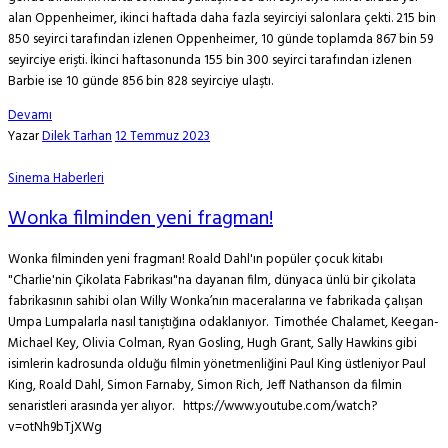
alan Oppenheimer, ikinci haftada daha fazla seyirciyi salonlara çekti. 215 bin
850 seyirci tarafından izlenen Oppenheimer, 10 günde toplamda 867 bin 59
seyirciye erişti. İkinci haftasonunda 155 bin 300 seyirci tarafından izlenen
Barbie ise 10 günde 856 bin 828 seyirciye ulaştı.
Devamı
Yazar
Dilek Tarhan
12 Temmuz 2023
Sinema Haberleri
Wonka filminden yeni fragman!
Wonka filminden yeni fragman! Roald Dahl'ın popüler çocuk kitabı
"Charlie'nin Çikolata Fabrikası"na dayanan film, dünyaca ünlü bir çikolata
fabrikasının sahibi olan Willy Wonka’nın maceralarına ve fabrikada çalışan
Umpa Lumpalarla nasıl tanıştığına odaklanıyor. Timothée Chalamet, Keegan-
Michael Key, Olivia Colman, Ryan Gosling, Hugh Grant, Sally Hawkins gibi
isimlerin kadrosunda olduğu filmin yönetmenliğini Paul King üstleniyor Paul
King, Roald Dahl, Simon Farnaby, Simon Rich, Jeff Nathanson da filmin
senaristleri arasında yer alıyor. https://www.youtube.com/watch?
v=otNh9bTjXWg