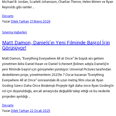
Michael B. Jordan, Scarlett Johansson, Charlize Theron, Helen Mirren ve Ryan
Reynolds gibi isimler ...
Devamı
Yazar
Dilek Tarhan
21 Mayıs 2026
Sinema Haberleri
Matt Damon, Daniels’ın Yeni Filminde Başrol İçin
Görüşüyor!
Matt Damon, “Everything Everywhere All at Once” ile büyük ses getiren
yönetmen ikilisi Daniel Kwan ve Daniel Scheinert (bilinen adıyla Daniels)’ın
yeni filminde başrol için görüşmeler yürütüyor. Universal Pictures tarafından
desteklenen proje, yönetmenlerin 2023’te 7 Oscar kazanan “Everything
Everywhere All at Once” sonrasındaki ilk uzun metraj filmi olacak. Ryan
Gosling Süreci Daha Önce Bırakmıştı Projeyle ilgili daha önce Ryan Gosling’in
rol için düşünüldüğü, ancak senaryoda değişiklik talep ettiği ve bu nedenle
projeden ayrıldığı ...
Devamı
Yazar
Dilek Tarhan
22 Ocak 2025