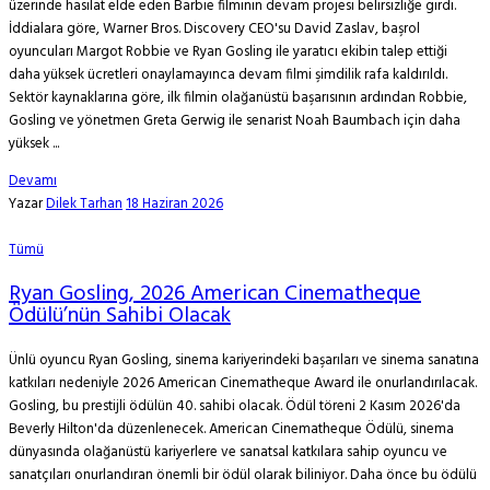
üzerinde hasılat elde eden Barbie filminin devam projesi belirsizliğe girdi.
İddialara göre, Warner Bros. Discovery CEO'su David Zaslav, başrol
oyuncuları Margot Robbie ve Ryan Gosling ile yaratıcı ekibin talep ettiği
daha yüksek ücretleri onaylamayınca devam filmi şimdilik rafa kaldırıldı.
Sektör kaynaklarına göre, ilk filmin olağanüstü başarısının ardından Robbie,
Gosling ve yönetmen Greta Gerwig ile senarist Noah Baumbach için daha
yüksek ...
Devamı
Yazar
Dilek Tarhan
18 Haziran 2026
Tümü
Ryan Gosling, 2026 American Cinematheque
Ödülü’nün Sahibi Olacak
Ünlü oyuncu Ryan Gosling, sinema kariyerindeki başarıları ve sinema sanatına
katkıları nedeniyle 2026 American Cinematheque Award ile onurlandırılacak.
Gosling, bu prestijli ödülün 40. sahibi olacak. Ödül töreni 2 Kasım 2026'da
Beverly Hilton'da düzenlenecek. American Cinematheque Ödülü, sinema
dünyasında olağanüstü kariyerlere ve sanatsal katkılara sahip oyuncu ve
sanatçıları onurlandıran önemli bir ödül olarak biliniyor. Daha önce bu ödülü