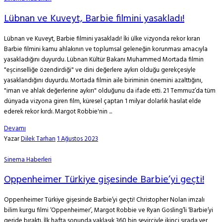
Lübnan ve Kuveyt, Barbie filmini yasakladı!
Lübnan ve Kuveyt, Barbie filmini yasakladı! İki ülke vizyonda rekor kıran
Barbie filmini kamu ahlakının ve toplumsal geleneğin korunması amacıyla
yasakladığını duyurdu. Lübnan Kültür Bakanı Muhammed Mortada filmin
"eşcinselliğe özendirdiği" ve dini değerlere aykırı olduğu gerekçesiyle
yasaklandığını duyurdu. Mortada filmin aile biriminin önemini azalttığını,
"iman ve ahlak değerlerine aykırı" olduğunu da ifade etti. 21 Temmuz’da tüm
dünyada vizyona giren film, küresel çaptan 1 milyar dolarlık hasılat elde
ederek rekor kırdı. Margot Robbie'nin ...
Devamı
Yazar
Dilek Tarhan
1 Ağustos 2023
Sinema Haberleri
Oppenheimer Türkiye gişesinde Barbie’yi geçti!
Oppenheimer Türkiye gişesinde Barbie’yi geçti! Christopher Nolan imzalı
bilim kurgu filmi ‘Oppenheimer’, Margot Robbie ve Ryan Gosling’li ‘Barbie’yi
geride bıraktı. İlk hafta sonunda yaklaşık 360 bin seyirciyle ikinci sırada yer