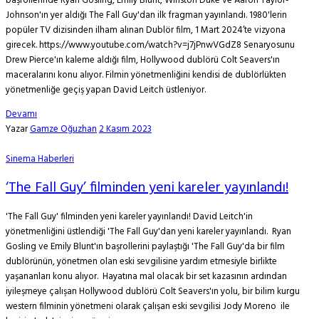
başrollerinde Ryan Gosling, Emily Blunt, Winston Duke ve Aaron Taylor-
Johnson'ın yer aldığı The Fall Guy'dan ilk fragman yayınlandı. 1980'lerin
popüler TV dizisinden ilham alınan Dublör film, 1 Mart 2024’te vizyona
girecek. https://www.youtube.com/watch?v=j7jPnwVGdZ8 Senaryosunu
Drew Pierce'ın kaleme aldığı film, Hollywood dublörü Colt Seavers'ın
maceralarını konu alıyor. Filmin yönetmenliğini kendisi de dublörlükten
yönetmenliğe geçiş yapan David Leitch üstleniyor.
Devamı
Yazar
Gamze Oğuzhan
2 Kasım 2023
Sinema Haberleri
‘The Fall Guy’ filminden yeni kareler yayınlandı!
'The Fall Guy' filminden yeni kareler yayınlandı! David Leitch'in
yönetmenliğini üstlendiği 'The Fall Guy'dan yeni kareler yayınlandı. Ryan
Gosling ve Emily Blunt'ın başrollerini paylaştığı 'The Fall Guy'da bir film
dublörünün, yönetmen olan eski sevgilisine yardım etmesiyle birlikte
yaşananları konu alıyor. Hayatına mal olacak bir set kazasının ardından
iyileşmeye çalışan Hollywood dublörü Colt Seavers'ın yolu, bir bilim kurgu
western filminin yönetmeni olarak çalışan eski sevgilisi Jody Moreno ile