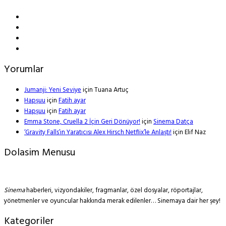
Yorumlar
Jumanji: Yeni Seviye
için
Tuana Artuç
Hapşuu
için
Fatih ayar
Hapşuu
için
Fatih ayar
Emma Stone, Cruella 2 İçin Geri Dönüyor!
için
Sinema Datça
‘Gravity Falls’ın Yaratıcısı Alex Hirsch Netflix’le Anlaştı!
için
Elif Naz
Dolasim Menusu
Sinema
haberleri, vizyondakiler, fragmanlar, özel dosyalar, röportajlar,
yönetmenler ve oyuncular hakkında merak edilenler… Sinemaya dair her şey!
Kategoriler