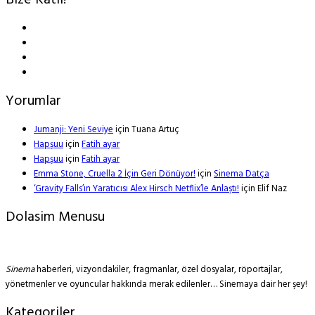
Bize Katıl!
Yorumlar
Jumanji: Yeni Seviye
için
Tuana Artuç
Hapşuu
için
Fatih ayar
Hapşuu
için
Fatih ayar
Emma Stone, Cruella 2 İçin Geri Dönüyor!
için
Sinema Datça
‘Gravity Falls’ın Yaratıcısı Alex Hirsch Netflix’le Anlaştı!
için
Elif Naz
Dolasim Menusu
Sinema
haberleri, vizyondakiler, fragmanlar, özel dosyalar, röportajlar,
yönetmenler ve oyuncular hakkında merak edilenler… Sinemaya dair her şey!
Kategoriler