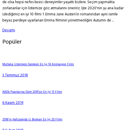
de olsa hepsi nefes kesici deneyimler yaşattı bizlere. Seçim yapmakta
zorlananlar için listemize göz atmalarını öneririz. İşte 2020'nin şu ana kadar
izlediğimiz en iyi 10 filmi 1. Emma Jane Austen’ın romanından aynı isimle
beyaz perdeye uyarlanan Emma filminin yönetmenliğini Autumn de ...
Devamı
Popüler
Mutlaka İzlenmesi Gereken En İyi 14 Animasyon Filmi
3 Temmuz 2018
IMDb Puanlarına Göre 2019’un En İyi 15 Filmi
6 Kasım 2019
2018’in Hafızalarda İz Bırakan En İyi 20 Filmi