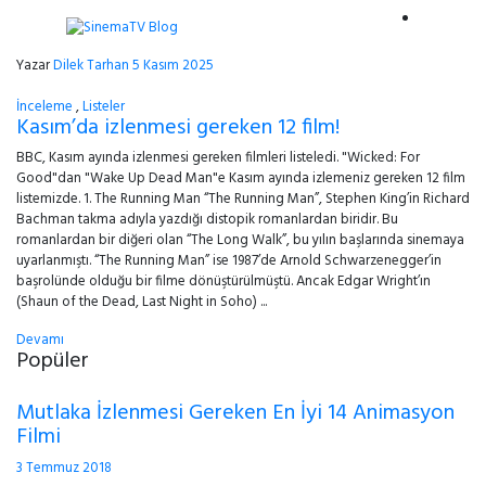
Yazar
Dilek Tarhan
5 Kasım 2025
İnceleme
,
Listeler
Kasım’da izlenmesi gereken 12 film!
BBC, Kasım ayında izlenmesi gereken filmleri listeledi. "Wicked: For
Good"dan "Wake Up Dead Man"e Kasım ayında izlemeniz gereken 12 film
listemizde. 1. The Running Man “The Running Man”, Stephen King’in Richard
Bachman takma adıyla yazdığı distopik romanlardan biridir. Bu
romanlardan bir diğeri olan “The Long Walk”, bu yılın başlarında sinemaya
uyarlanmıştı. “The Running Man” ise 1987’de Arnold Schwarzenegger’in
başrolünde olduğu bir filme dönüştürülmüştü. Ancak Edgar Wright’ın
(Shaun of the Dead, Last Night in Soho) ...
Devamı
Popüler
Mutlaka İzlenmesi Gereken En İyi 14 Animasyon
Filmi
3 Temmuz 2018