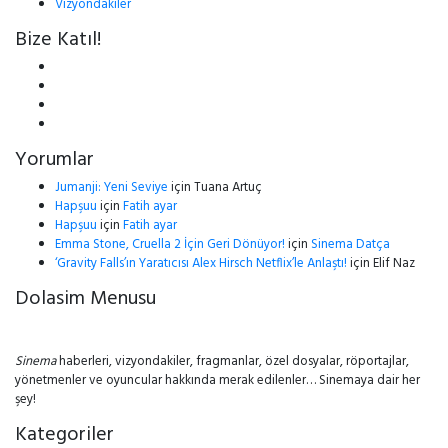
Vizyondakiler
Bize Katıl!
Yorumlar
Jumanji: Yeni Seviye
için
Tuana Artuç
Hapşuu
için
Fatih ayar
Hapşuu
için
Fatih ayar
Emma Stone, Cruella 2 İçin Geri Dönüyor!
için
Sinema Datça
‘Gravity Falls’ın Yaratıcısı Alex Hirsch Netflix’le Anlaştı!
için
Elif Naz
Dolasim Menusu
Sinema
haberleri, vizyondakiler, fragmanlar, özel dosyalar, röportajlar,
yönetmenler ve oyuncular hakkında merak edilenler… Sinemaya dair her
şey!
Kategoriler