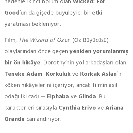
nedenle ikinci bölüm olan
Wicked: For
Good
’un da gişede büyüleyici bir etki
yaratması bekleniyor.
Film,
The Wizard of Oz
’un (Oz Büyücüsü)
olaylarından önce geçen
yeniden yorumlanmış
bir ön hikâye
. Dorothy’nin yol arkadaşları olan
Teneke Adam
,
Korkuluk
ve
Korkak Aslan
’ın
köken hikâyelerini içeriyor, ancak filmin asıl
odağı iki cadı —
Elphaba
ve
Glinda
. Bu
karakterleri sırasıyla
Cynthia Erivo
ve
Ariana
Grande
canlandırıyor.