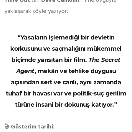
Time Out
’tan
Dave Calhoun
filme övgüyle
yaklaşarak şöyle yazıyor:
“Yasaların işlemediği bir devletin
korkusunu ve saçmalığını mükemmel
biçimde yansıtan bir film.
The Secret
Agent
, mekân ve tehlike duygusu
açısından sert ve canlı, aynı zamanda
tuhaf bir havası var ve politik-suç gerilim
türüne insani bir dokunuş katıyor.”
🎬
Gösterim tarihi: