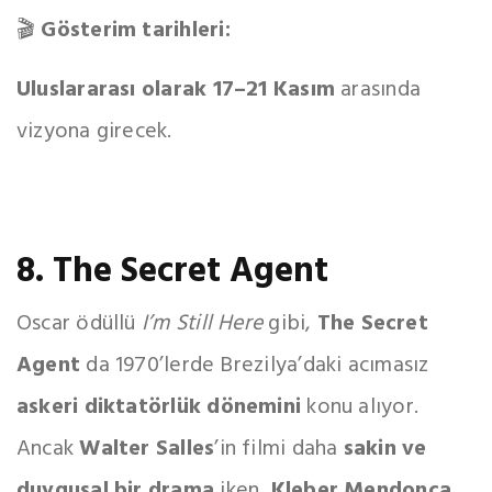
🎬
Gösterim tarihleri:
Uluslararası olarak 17–21 Kasım
arasında
vizyona girecek.
8. The Secret Agent
Oscar ödüllü
I’m Still Here
gibi,
The Secret
Agent
da 1970’lerde Brezilya’daki acımasız
askeri diktatörlük dönemini
konu alıyor.
Ancak
Walter Salles
’in filmi daha
sakin ve
duygusal bir drama
iken,
Kleber Mendonça