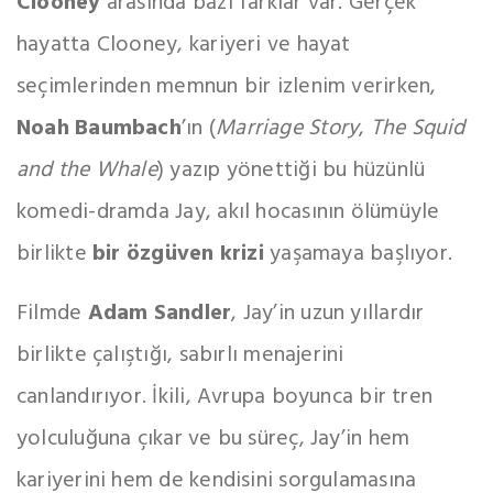
Clooney
arasında bazı farklar var. Gerçek
hayatta Clooney, kariyeri ve hayat
seçimlerinden memnun bir izlenim verirken,
Noah Baumbach
’ın (
Marriage Story
,
The Squid
and the Whale
) yazıp yönettiği bu hüzünlü
komedi-dramda Jay, akıl hocasının ölümüyle
birlikte
bir özgüven krizi
yaşamaya başlıyor.
Filmde
Adam Sandler
, Jay’in uzun yıllardır
birlikte çalıştığı, sabırlı menajerini
canlandırıyor. İkili, Avrupa boyunca bir tren
yolculuğuna çıkar ve bu süreç, Jay’in hem
kariyerini hem de kendisini sorgulamasına