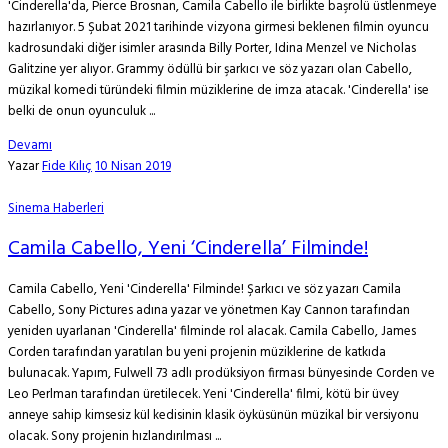
'Cinderella'da, Pierce Brosnan, Camila Cabello ile birlikte başrolü üstlenmeye
hazırlanıyor. 5 Şubat 2021 tarihinde vizyona girmesi beklenen filmin oyuncu
kadrosundaki diğer isimler arasında Billy Porter, Idina Menzel ve Nicholas
Galitzine yer alıyor. Grammy ödüllü bir şarkıcı ve söz yazarı olan Cabello,
müzikal komedi türündeki filmin müziklerine de imza atacak. 'Cinderella' ise
belki de onun oyunculuk ...
Devamı
Yazar
Fide Kılıç
10 Nisan 2019
Sinema Haberleri
Camila Cabello, Yeni ‘Cinderella’ Filminde!
Camila Cabello, Yeni 'Cinderella' Filminde! Şarkıcı ve söz yazarı Camila
Cabello, Sony Pictures adına yazar ve yönetmen Kay Cannon tarafından
yeniden uyarlanan 'Cinderella' filminde rol alacak. Camila Cabello, James
Corden tarafından yaratılan bu yeni projenin müziklerine de katkıda
bulunacak. Yapım, Fulwell 73 adlı prodüksiyon firması bünyesinde Corden ve
Leo Perlman tarafından üretilecek. Yeni 'Cinderella' filmi, kötü bir üvey
anneye sahip kimsesiz kül kedisinin klasik öyküsünün müzikal bir versiyonu
olacak. Sony projenin hızlandırılması ...