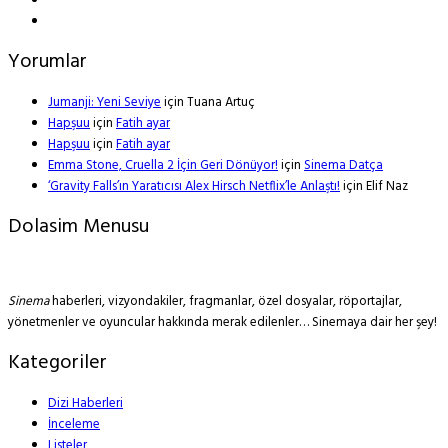
Yorumlar
Jumanji: Yeni Seviye
için
Tuana Artuç
Hapşuu
için
Fatih ayar
Hapşuu
için
Fatih ayar
Emma Stone, Cruella 2 İçin Geri Dönüyor!
için
Sinema Datça
‘Gravity Falls’ın Yaratıcısı Alex Hirsch Netflix’le Anlaştı!
için
Elif Naz
Dolasim Menusu
Sinema
haberleri, vizyondakiler, fragmanlar, özel dosyalar, röportajlar,
yönetmenler ve oyuncular hakkında merak edilenler… Sinemaya dair her şey!
Kategoriler
Dizi Haberleri
İnceleme
Listeler