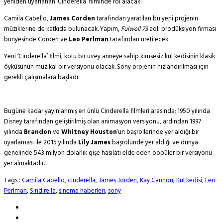
yeniden uyarlanan ‘Cinderella’ filminde rol alacak.
Camila Cabello,
James Corden
tarafından yaratılan bu yeni projenin
müziklerine de katkıda bulunacak. Yapım,
Fulwell 73
adlı prodüksiyon firması
bünyesinde Corden ve
Leo Perlman
tarafından üretilecek.
Yeni ‘Cinderella’ filmi, kötü bir üvey anneye sahip kimsesiz kül kedisinin klasik
öyküsünün müzikal bir versiyonu olacak. Sony projenin hızlandırılması için
gerekli çalışmalara başladı.
Bugüne kadar yayınlanmış en ünlü Cinderella filmleri arasında; 1950 yılında
Disney tarafından geliştirilmiş olan animasyon versiyonu, ardından 1997
yılında
Brandon
ve
Whitney Houston
‘un başrollerinde yer aldığı bir
uyarlaması ile 2015 yılında
Lily James
başrolünde yer aldığı ve dünya
genelinde 543 milyon dolarlık gişe hasılatı elde eden popüler bir versiyonu
yer almaktadır.
Tags :
Camila Cabello
,
cinderella
,
James Jorden
,
Kay Cannon
,
Kül kedisi
,
Leo
Perlman
,
Sindirella
,
sinema haberleri
,
sony