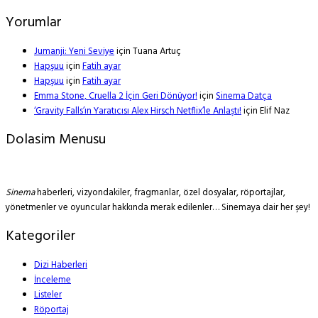
Yorumlar
Jumanji: Yeni Seviye
için
Tuana Artuç
Hapşuu
için
Fatih ayar
Hapşuu
için
Fatih ayar
Emma Stone, Cruella 2 İçin Geri Dönüyor!
için
Sinema Datça
‘Gravity Falls’ın Yaratıcısı Alex Hirsch Netflix’le Anlaştı!
için
Elif Naz
Dolasim Menusu
Sinema
haberleri, vizyondakiler, fragmanlar, özel dosyalar, röportajlar,
yönetmenler ve oyuncular hakkında merak edilenler… Sinemaya dair her şey!
Kategoriler
Dizi Haberleri
İnceleme
Listeler
Röportaj