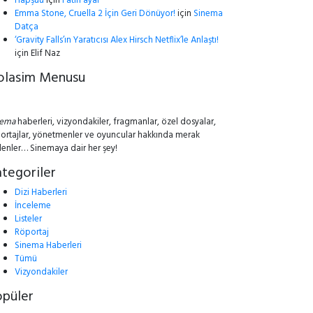
Hapşuu
için
Fatih ayar
Emma Stone, Cruella 2 İçin Geri Dönüyor!
için
Sinema
Datça
‘Gravity Falls’ın Yaratıcısı Alex Hirsch Netflix’le Anlaştı!
için
Elif Naz
olasim Menusu
nema
haberleri, vizyondakiler, fragmanlar, özel dosyalar,
ortajlar, yönetmenler ve oyuncular hakkında merak
lenler… Sinemaya dair her şey!
tegoriler
Dizi Haberleri
İnceleme
Listeler
Röportaj
Sinema Haberleri
Tümü
Vizyondakiler
opüler