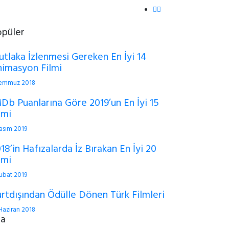
opüler
tlaka İzlenmesi Gereken En İyi 14
imasyon Filmi
Temmuz 2018
Db Puanlarına Göre 2019’un En İyi 15
lmi
asım 2019
18’in Hafızalarda İz Bırakan En İyi 20
lmi
ubat 2019
rtdışından Ödülle Dönen Türk Filmleri
Haziran 2018
ra