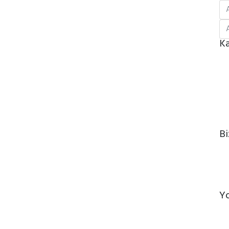
Ka
Bi
Y