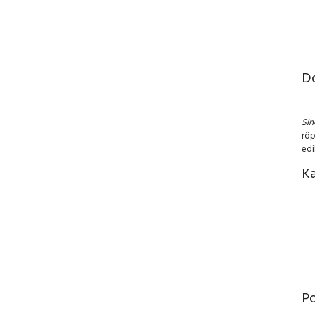
D
Si
röp
edi
Ka
P