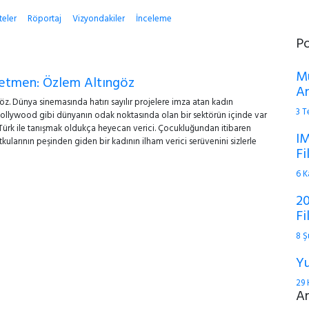
teler
Röportaj
Vizyondakiler
İnceleme
P
Mu
etmen: Özlem Altıngöz
An
 Dünya sinemasında hatırı sayılır projelere imza atan kadın
3 
Hollywood gibi dünyanın odak noktasında olan bir sektörün içinde var
 Türk ile tanışmak oldukça heyecan verici. Çocukluğundan itibaren
IM
kularının peşinden giden bir kadının ilham verici serüvenini sizlerle
Fi
6 K
20
Fi
8 Ş
Yu
29 
A