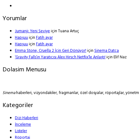
Yorumlar
Jumanji: Yeni Seviye
için
Tuana Artuç
Hapşuu
için
Fatih ayar
Hapşuu
için
Fatih ayar
Emma Stone, Cruella 2 İçin Geri Dönüyor!
için
Sinema Datça
‘Gravity Falls’ın Yaratıcısı Alex Hirsch Netflix’le Anlaştı!
için
Elif Naz
Dolasim Menusu
Sinema
haberleri, vizyondakiler, fragmanlar, özel dosyalar, röportajlar, yöne
Kategoriler
Dizi Haberleri
İnceleme
Listeler
Röportaj