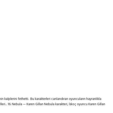
n kalplerini fethetti. Bu karakterleri canlandıran oyuncuların hayranlıkla
lleri... 16. Nebula — Karen Gillan Nebula karakteri, İskoç oyuncu Karen Gillan