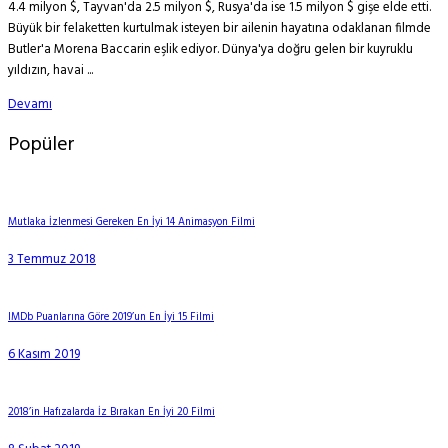
4.4 milyon $, Tayvan'da 2.5 milyon $, Rusya'da ise 1.5 milyon $ gişe elde etti.
Büyük bir felaketten kurtulmak isteyen bir ailenin hayatına odaklanan filmde
Butler'a Morena Baccarin eşlik ediyor. Dünya'ya doğru gelen bir kuyruklu
yıldızın, havai ...
Devamı
Popüler
Mutlaka İzlenmesi Gereken En İyi 14 Animasyon Filmi
3 Temmuz 2018
IMDb Puanlarına Göre 2019’un En İyi 15 Filmi
6 Kasım 2019
2018’in Hafızalarda İz Bırakan En İyi 20 Filmi