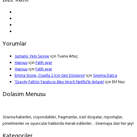
Bize Katıl!
Yorumlar
Jumanji: Yeni Seviye
için
Tuana Artuç
Hapşuu
için
Fatih ayar
Hapşuu
için
Fatih ayar
Emma Stone, Cruella 2 İçin Geri Dönüyor!
için
Sinema Datça
‘Gravity Falls’ın Yaratıcısı Alex Hirsch Netflix’le Anlaştı!
için
Elif Naz
Dolasim Menusu
Sinema
haberleri, vizyondakiler, fragmanlar, özel dosyalar, röportajlar,
yönetmenler ve oyuncular hakkında merak edilenler… Sinemaya dair her şey!
Kategoriler