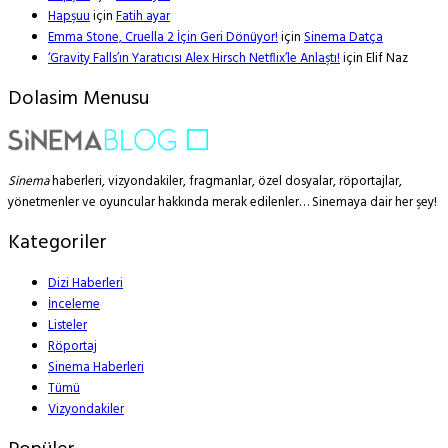
Hapşuu
için
Fatih ayar
Emma Stone, Cruella 2 İçin Geri Dönüyor!
için
Sinema Datça
‘Gravity Falls’ın Yaratıcısı Alex Hirsch Netflix’le Anlaştı!
için
Elif Naz
Dolasim Menusu
Sinema
haberleri, vizyondakiler, fragmanlar, özel dosyalar, röportajlar,
yönetmenler ve oyuncular hakkında merak edilenler… Sinemaya dair her şey!
Kategoriler
Dizi Haberleri
İnceleme
Listeler
Röportaj
Sinema Haberleri
Tümü
Vizyondakiler