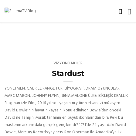
VIZYONDAKILER
Stardust
YÖNETMEN: GABRIEL RANGE TÜR: BİYOGRAFİ, DRAM OYUNCULAR:
MARC MARON, JOHNNY FLYNN, JENA MALONE ÜLKE: BİRLEŞİK KRALLIK
Fragman izle Film, 2016 yılında yaşamını yitiren efsanevi müzisyen
David Bowie'nin hayat hikayesini konu ediniyor. Bowie’den önceki
David ile Tanışın! Müzik tarihinin en büyük ikonlarından biri: Peki bu
maskenin arkasındaki gerçek genç kimdi? 1971’de 24 yaşındaki David
Bowie, Mercury Records yayıncısı Ron Oberman ile Amaerika’ya ilk