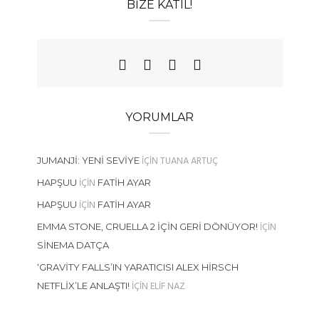
BIZE KATIL!
YORUMLAR
IÇIN
TUANA ARTUÇ
JUMANJI: YENI SEVIYE
IÇIN
HAPŞUU
FATIH AYAR
IÇIN
HAPŞUU
FATIH AYAR
IÇIN
EMMA STONE, CRUELLA 2 İÇIN GERI DÖNÜYOR!
SINEMA DATÇA
‘GRAVITY FALLS’IN YARATICISI ALEX HIRSCH
IÇIN
ELIF NAZ
NETFLIX’LE ANLAŞTI!