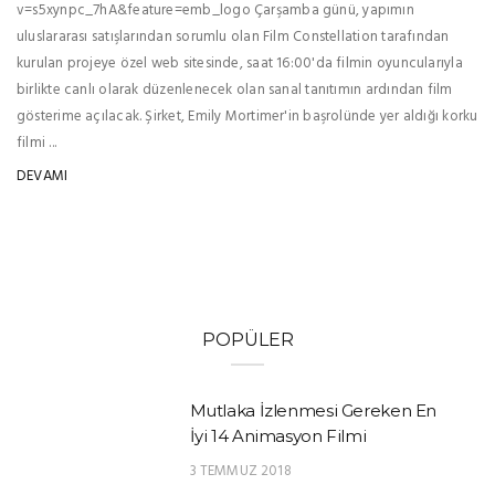
v=s5xynpc_7hA&feature=emb_logo Çarşamba günü, yapımın
uluslararası satışlarından sorumlu olan Film Constellation tarafından
kurulan projeye özel web sitesinde, saat 16:00'da filmin oyuncularıyla
birlikte canlı olarak düzenlenecek olan sanal tanıtımın ardından film
gösterime açılacak. Şirket, Emily Mortimer'in başrolünde yer aldığı korku
filmi ...
DEVAMI
POPÜLER
Mutlaka İzlenmesi Gereken En
İyi 14 Animasyon Filmi
3 TEMMUZ 2018