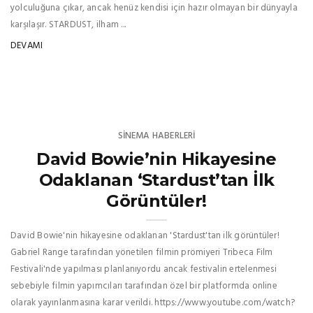
yolculuğuna çıkar, ancak henüz kendisi için hazır olmayan bir dünyayla
karşılaşır. STARDUST, ilham ...
DEVAMI
SINEMA HABERLERI
David Bowie’nin Hikayesine
Odaklanan ‘Stardust’tan İlk
Görüntüler!
David Bowie'nin hikayesine odaklanan 'Stardust'tan ilk görüntüler!
Gabriel Range tarafından yönetilen filmin prömiyeri Tribeca Film
Festivali'nde yapılması planlanıyordu ancak festivalin ertelenmesi
sebebiyle filmin yapımcıları tarafından özel bir platformda online
olarak yayınlanmasına karar verildi. https://www.youtube.com/watch?