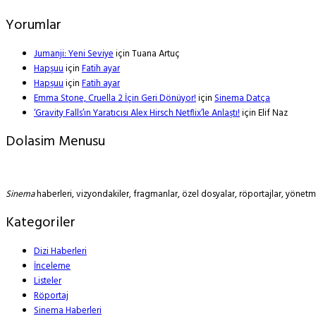
Yorumlar
Jumanji: Yeni Seviye
için
Tuana Artuç
Hapşuu
için
Fatih ayar
Hapşuu
için
Fatih ayar
Emma Stone, Cruella 2 İçin Geri Dönüyor!
için
Sinema Datça
‘Gravity Falls’ın Yaratıcısı Alex Hirsch Netflix’le Anlaştı!
için
Elif Naz
Dolasim Menusu
Sinema
haberleri, vizyondakiler, fragmanlar, özel dosyalar, röportajlar, yöne
Kategoriler
Dizi Haberleri
İnceleme
Listeler
Röportaj
Sinema Haberleri