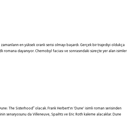
zamanların en yüksek oranlı serisi olmayı başardı. Gerçek bir trajediyi oldukça
dlı romana dayanıyor. Chernobyl faciası ve sonrasındaki süreçte yer alan isimler
une: The Sisterhood” olacak. Frank Herbert'ın 'Dune' isimli roman serisinden
izinin senaryosunu da Villeneuve, Spaihts ve Eric Roth kaleme alacaklar. Dune