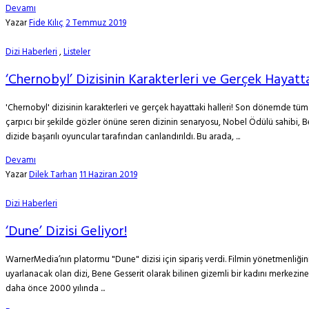
Devamı
Yazar
Fide Kılıç
2 Temmuz 2019
Dizi Haberleri
,
Listeler
‘Chernobyl’ Dizisinin Karakterleri ve Gerçek Hayatta
'Chernobyl' dizisinin karakterleri ve gerçek hayattaki halleri! Son dönemde tüm
çarpıcı bir şekilde gözler önüne seren dizinin senaryosu, Nobel Ödülü sahibi, B
dizide başarılı oyuncular tarafından canlandırıldı. Bu arada, ...
Devamı
Yazar
Dilek Tarhan
11 Haziran 2019
Dizi Haberleri
‘Dune’ Dizisi Geliyor!
WarnerMedia’nın platormu "Dune" dizisi için sipariş verdi. Filmin yönetmenliği
uyarlanacak olan dizi, Bene Gesserit olarak bilinen gizemli bir kadını merkezine
daha önce 2000 yılında ...