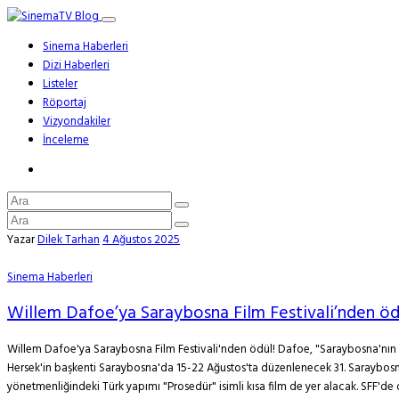
Sinema Haberleri
Dizi Haberleri
Listeler
Röportaj
Vizyondakiler
İnceleme
Yazar
Dilek Tarhan
4 Ağustos 2025
Sinema Haberleri
Willem Dafoe’ya Saraybosna Film Festivali’nden öd
Willem Dafoe'ya Saraybosna Film Festivali'nden ödül! Dafoe, "Saraybosna'nın K
Hersek'in başkenti Saraybosna'da 15-22 Ağustos'ta düzenlenecek 31. Saraybosna F
yönetmenliğindeki Türk yapımı "Prosedür" isimli kısa film de yer alacak. SFF'de d