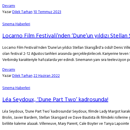
Devamı
Yazar
Dilek Tarhan
10 Temmuz 2023
Sinema Haberleri
Locarno Film Festivali’nden ‘Dune’un yıldızı Stellan 
Locarno Film Festivali'nden ‘Dune’un yıldızı Stellan Skarsgård'a ödül! Denis Vi
olan festival 2-12 Ağustos tarihleri arasında gerçekleştirilecek. Kariyerine tev
Verbinsky karakteriyle hafızalarda yer edindi. Sinemanın yanı sıra teelevizyon pro
Devamı
Yazar
Dilek Tarhan
22 Haziran 2022
Sinema Haberleri
Léa Seydoux, ‘Dune Part Two’ kadrosunda!
Léa Seydoux, ‘Dune Part Two’ kadrosunda! Seydoux, filmde Lady Margot karak
Brolin, Javier Bardem, Stellan Skarsgard ve Dave Bautista ilk filmdeki rollerine
birlikte kaleme alaaak. Villeneuve, Mary Parent, Cale Boyter ve Tanya Lapointe .