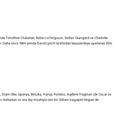
 Filmde Timothee Chalamet, Rebecca Ferguson, Stellan Skarsgard ve Charlotte
lıyor. Daha önce 1984 yılında David Lynch tarafından beyazerdeye uyarlanan filmi
am Ülke: İspanya, Belçika, Fransa, Portekiz, İngiltere Fragman izle Oscar ve
cı mekanları ve sıra dışı mizahıyla tam bir Gilliam başyapıtı! Miguel de