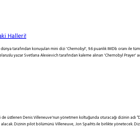
ki Halleri!
 dünya tarafından konuşulan mini dizi 'Chernobyl', 9.6 puanlık IMDb oranı ile tüm 
elaruslu yazar Svetlana Alexievich tarafından kaleme alınan 'Chernobyl Prayer' a
ni de üstlenen Denis Villeneuve'nun yönetmen koltuğunda oturacağı dizinin adı “D
 alacak. Dizinin pilot bölümünü Villeneuve, Jon Spaihts ile birlikte yönetecek. D