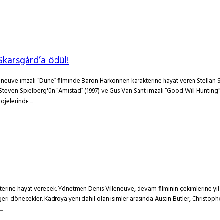
Skarsgård’a ödül!
lleneuve imzalı “Dune” filminde Baron Harkonnen karakterine hayat veren Stellan S
en Steven Spielberg'ün “Amistad” (1997) ve Gus Van Sant imzalı “Good Will Hunting
jelerinde ...
terine hayat verecek. Yönetmen Denis Villeneuve, devam filminin çekimlerine 
 geri dönecekler. Kadroya yeni dahil olan isimler arasında Austin Butler, Christop
..