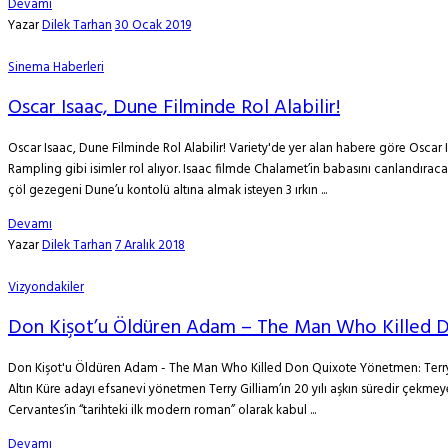
Devamı
Yazar
Dilek Tarhan
30 Ocak 2019
Sinema Haberleri
Oscar Isaac, Dune Filminde Rol Alabilir!
Oscar Isaac, Dune Filminde Rol Alabilir! Variety'de yer alan habere göre Oscar
Rampling gibi isimler rol alıyor. Isaac filmde Chalamet’in babasını canlandırac
çöl gezegeni Dune’u kontolü altına almak isteyen 3 ırkın ...
Devamı
Yazar
Dilek Tarhan
7 Aralık 2018
Vizyondakiler
Don Kişot’u Öldüren Adam – The Man Who Killed 
Don Kişot'u Öldüren Adam - The Man Who Killed Don Quixote Yönetmen: Terry Gi
Altın Küre adayı efsanevi yönetmen Terry Gilliam’ın 20 yılı aşkın süredir çekmeye
Cervantes’in “tarihteki ilk modern roman” olarak kabul ...
Devamı