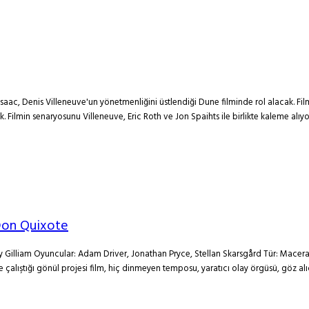
 Isaac, Denis Villeneuve'un yönetmenliğini üstlendiği Dune filminde rol alacak.
ak. Filmin senaryosunu Villeneuve, Eric Roth ve Jon Spaihts ile birlikte kaleme a
Don Quixote
lliam Oyuncular: Adam Driver, Jonathan Pryce, Stellan Skarsgård Tür: Macera, Dr
 çalıştığı gönül projesi film, hiç dinmeyen temposu, yaratıcı olay örgüsü, göz alı