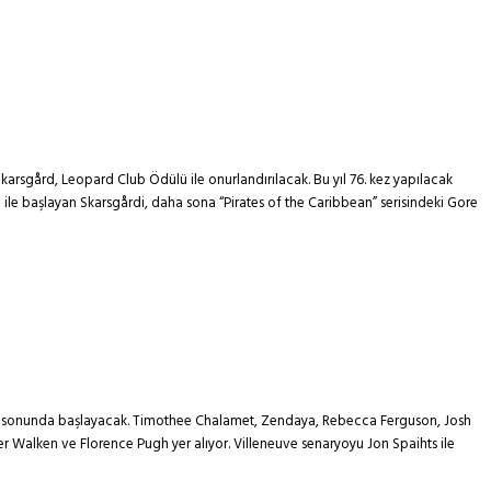
karsgård, Leopard Club Ödülü ile onurlandırılacak. Bu yıl 76. kez yapılacak
" ile başlayan Skarsgårdi, daha sona “Pirates of the Caribbean” serisindeki Gore
yıl sonunda başlayacak. Timothee Chalamet, Zendaya, Rebecca Ferguson, Josh
her Walken ve Florence Pugh yer alıyor. Villeneuve senaryoyu Jon Spaihts ile