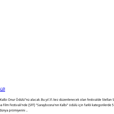
ül!
albi Onur Ödülü"nü alacak. Bu yıl 31. kez düzenlenecek olan festivalde Stellan
ilm Festivali'nde (SFF) "Saraybosna'nın Kalbi" ödülü için farklı kategorilerde 50
ünya prömiyerini ...