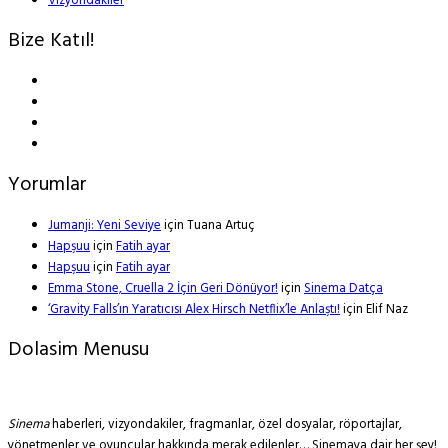
Vizyondakiler
Bize Katıl!
Yorumlar
Jumanji: Yeni Seviye
için
Tuana Artuç
Hapşuu
için
Fatih ayar
Hapşuu
için
Fatih ayar
Emma Stone, Cruella 2 İçin Geri Dönüyor!
için
Sinema Datça
‘Gravity Falls’ın Yaratıcısı Alex Hirsch Netflix’le Anlaştı!
için
Elif Naz
Dolasim Menusu
Sinema
haberleri, vizyondakiler, fragmanlar, özel dosyalar, röportajlar,
yönetmenler ve oyuncular hakkında merak edilenler… Sinemaya dair her şey!