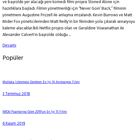
ve başrolde yer alacağı yeni komedi filmi projesi Stoned Alone için
hazırlıklara başladı. Filmin yönetmenliği için “Never Goin’ Back,” filminin
yönetmeni Augustine Frizzell ile anlaşma imzalandı. Kevin Burrows ve Matt
Mider Fox yöneticilerinden Matt Reilly'in bir fikrinden yola çıkarak senaryoyu
kaleme alacaklar.İkili Netflix projesi olan ve Geraldine Viswanathan ile
Alexander Calvert'in başrolde olduğu ...
Devamı
Popüler
Mutlaka İzlenmesi Gereken En İyi 14 Animasyon Filmi
3 Temmuz 2018
IMDb Puanlarına Göre 2019’un En İyi 15 Filmi
6 Kasım 2019