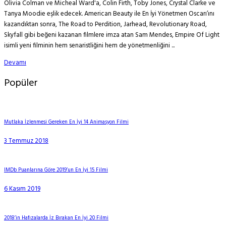
Olivia Colman ve Micheal Ward'a, Colin Firth, Toby Jones, Crystal Clarke ve
Tanya Moodie eşlik edecek. American Beauty ile En İyi Yönetmen Oscarı’ını
kazandıktan sonra, The Road to Perdition, Jarhead, Revolutionary Road,
Skyfall gibi beğeni kazanan filmlere imza atan Sam Mendes, Empire Of Light
isimli yeni filminin hem senaristliğini hem de yönetmenliğini ...
Devamı
Popüler
Mutlaka İzlenmesi Gereken En İyi 14 Animasyon Filmi
3 Temmuz 2018
IMDb Puanlarına Göre 2019’un En İyi 15 Filmi
6 Kasım 2019
2018’in Hafızalarda İz Bırakan En İyi 20 Filmi