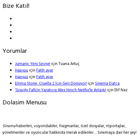
Bize Katıl!
Yorumlar
Jumanji: Yeni Seviye
için
Tuana Artuç
Hapşuu
için
Fatih ayar
Hapşuu
için
Fatih ayar
Emma Stone, Cruella 2 İçin Geri Dönüyor!
için
Sinema Datça
‘Gravity Falls’ın Yaratıcısı Alex Hirsch Netflix’le Anlaştı!
için
Elif Naz
Dolasim Menusu
Sinema
haberleri, vizyondakiler, fragmanlar, özel dosyalar, röportajlar,
yönetmenler ve oyuncular hakkında merak edilenler… Sinemaya dair her şey!