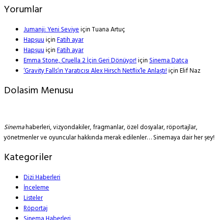
Yorumlar
Jumanji: Yeni Seviye
için
Tuana Artuç
Hapşuu
için
Fatih ayar
Hapşuu
için
Fatih ayar
Emma Stone, Cruella 2 İçin Geri Dönüyor!
için
Sinema Datça
‘Gravity Falls’ın Yaratıcısı Alex Hirsch Netflix’le Anlaştı!
için
Elif Naz
Dolasim Menusu
Sinema
haberleri, vizyondakiler, fragmanlar, özel dosyalar, röportajlar,
yönetmenler ve oyuncular hakkında merak edilenler… Sinemaya dair her şey!
Kategoriler
Dizi Haberleri
İnceleme
Listeler
Röportaj
Sinema Haberleri