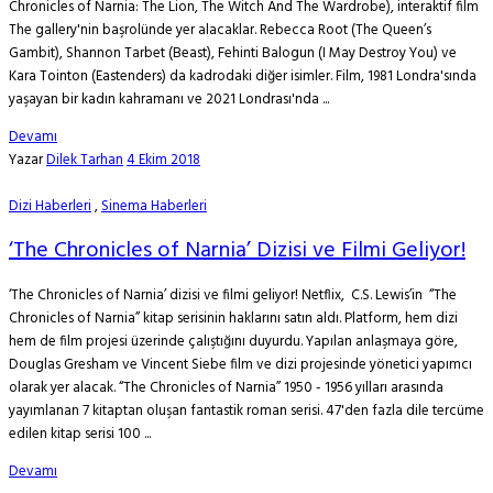
Chronicles of Narnia: The Lion, The Witch And The Wardrobe), interaktif film
The gallery'nin başrolünde yer alacaklar. Rebecca Root (The Queen’s
Gambit), Shannon Tarbet (Beast), Fehinti Balogun (I May Destroy You) ve
Kara Tointon (Eastenders) da kadrodaki diğer isimler. Film, 1981 Londra'sında
yaşayan bir kadın kahramanı ve 2021 Londrası'nda ...
Devamı
Yazar
Dilek Tarhan
4 Ekim 2018
Dizi Haberleri
,
Sinema Haberleri
‘The Chronicles of Narnia’ Dizisi ve Filmi Geliyor!
‘The Chronicles of Narnia’ dizisi ve filmi geliyor! Netflix, C.S. Lewis’in “The
Chronicles of Narnia” kitap serisinin haklarını satın aldı. Platform, hem dizi
hem de film projesi üzerinde çalıştığını duyurdu. Yapılan anlaşmaya göre,
Douglas Gresham ve Vincent Siebe film ve dizi projesinde yönetici yapımcı
olarak yer alacak. “The Chronicles of Narnia” 1950 - 1956 yılları arasında
yayımlanan 7 kitaptan oluşan fantastik roman serisi. 47'den fazla dile tercüme
edilen kitap serisi 100 ...
Devamı