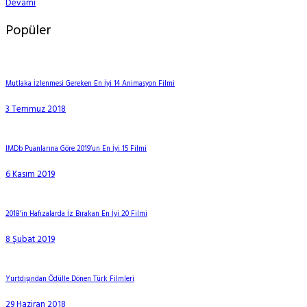
Devamı
Popüler
Mutlaka İzlenmesi Gereken En İyi 14 Animasyon Filmi
3 Temmuz 2018
IMDb Puanlarına Göre 2019’un En İyi 15 Filmi
6 Kasım 2019
2018’in Hafızalarda İz Bırakan En İyi 20 Filmi
8 Şubat 2019
Yurtdışından Ödülle Dönen Türk Filmleri
29 Haziran 2018