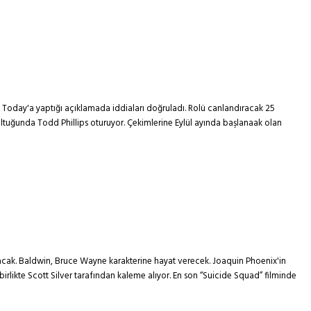
A Today'a yaptığı açıklamada iddiaları doğruladı. Rolü canlandıracak 25
tuğunda Todd Phillips oturuyor. Çekimlerine Eylül ayında başlanaak olan
acak. Baldwin, Bruce Wayne karakterine hayat verecek. Joaquin Phoenix'in
irlikte Scott Silver tarafından kaleme alıyor. En son “Suicide Squad” filminde