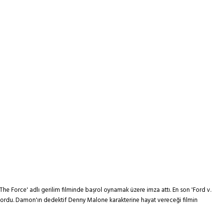
 Force' adlı gerilim filminde başrol oynamak üzere imza attı. En son 'Ford v.
iyordu. Damon'ın dedektif Denny Malone karakterine hayat vereceği filmin