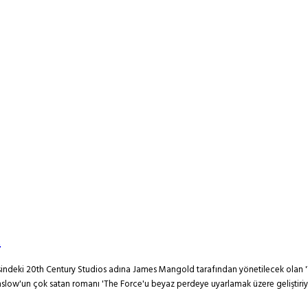
!
ndeki 20th Century Studios adına James Mangold tarafından yönetilecek olan 'The
Winslow'un çok satan romanı 'The Force'u beyaz perdeye uyarlamak üzere geliştir