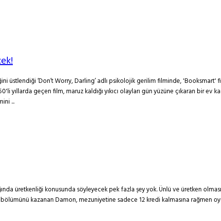
cek!
i üstlendiği ‘Don’t Worry, Darling’ adlı psikolojik gerilim filminde, 'Booksmart' fil
50'li yıllarda geçen film, maruz kaldığı yıkıcı olayları gün yüzüne çıkaran bir ev
ni ...
ğında üretkenliği konusunda söyleyecek pek fazla şey yok. Ünlü ve üretken olmas
ı bölümünü kazanan Damon, mezuniyetine sadece 12 kredi kalmasına rağmen oyuncu