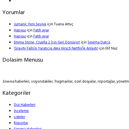
Yorumlar
Jumanji: Yeni Seviye
için
Tuana Artuç
Hapşuu
için
Fatih ayar
Hapşuu
için
Fatih ayar
Emma Stone, Cruella 2 İçin Geri Dönüyor!
için
Sinema Datça
‘Gravity Falls’ın Yaratıcısı Alex Hirsch Netflix’le Anlaştı!
için
Elif Naz
Dolasim Menusu
Sinema
haberleri, vizyondakiler, fragmanlar, özel dosyalar, röportajlar, yöne
Kategoriler
Dizi Haberleri
İnceleme
Listeler
Röportaj