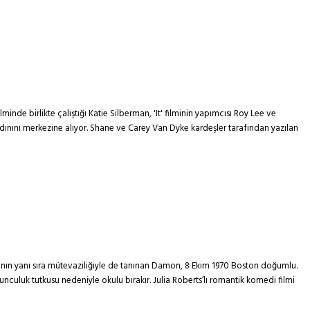
minde birlikte çalıştığı Katie Silberman, 'It' filminin yapımcısı Roy Lee ve
 kadınını merkezine alıyor. Shane ve Carey Van Dyke kardeşler tarafından yazılan
ının yanı sıra mütevaziliğiyle de tanınan Damon, 8 Ekim 1970 Boston doğumlu.
luk tutkusu nedeniyle okulu bırakır. Julia Roberts’lı romantik komedi filmi