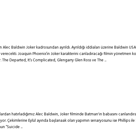
 Alec Baldwin Joker kadrosundan ayrıldı. Ayrıldığı iddiaları üzerine Baldwin US
ecekti. Joaquin Phoenix’in Joker karakterini canladıracağı filmin yönetmen kol
or. The Departed, It’s Complicated, Glengarry Glen Ross ve The ...
lardan hatırladığımız Alec Baldwin, Joker filminde Batman'in babasını canlandır
or. Çekimlerine Eylül ayında başlanaak olan yapımın senaryosunu ise Phillips ile b
n “Suicide ...