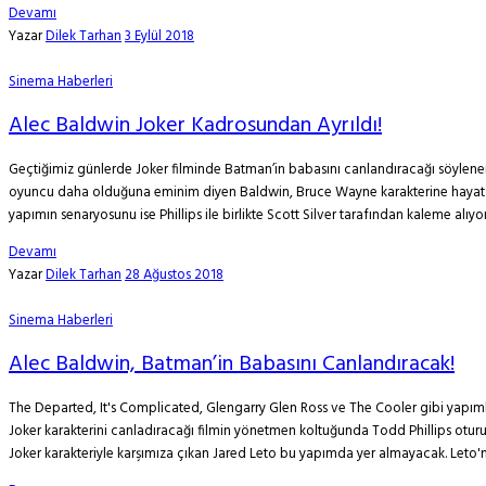
Devamı
Yazar
Dilek Tarhan
3 Eylül 2018
Sinema Haberleri
Alec Baldwin Joker Kadrosundan Ayrıldı!
Geçtiğimiz günlerde Joker filminde Batman’in babasını canlandıracağı söylenen
oyuncu daha olduğuna eminim diyen Baldwin, Bruce Wayne karakterine hayat ver
yapımın senaryosunu ise Phillips ile birlikte Scott Silver tarafından kaleme alıy
Devamı
Yazar
Dilek Tarhan
28 Ağustos 2018
Sinema Haberleri
Alec Baldwin, Batman’in Babasını Canlandıracak!
The Departed, It's Complicated, Glengarry Glen Ross ve The Cooler gibi yapım
Joker karakterini canladıracağı filmin yönetmen koltuğunda Todd Phillips oturuy
Joker karakteriyle karşımıza çıkan Jared Leto bu yapımda yer almayacak. Leto'nu