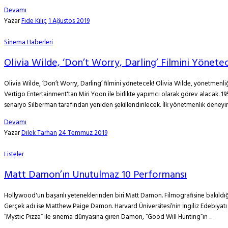
Devamı
Yazar
Fide Kılıç
1 Ağustos 2019
Sinema Haberleri
Olivia Wilde, ‘Don’t Worry, Darling’ Filmini Yönete
Olivia Wilde, ‘Don’t Worry, Darling’ filmini yönetecek! Olivia Wilde, yönetmenliğin
Vertigo Entertainment'tan Miri Yoon ile birlikte yapımcı olarak görev alacak. 19
senaryo Silberman tarafından yeniden şekillendirilecek. İlk yönetmenlik deneyimi
Devamı
Yazar
Dilek Tarhan
24 Temmuz 2019
Listeler
Matt Damon’ın Unutulmaz 10 Performansı
Hollywood'un başarılı yeteneklerinden biri Matt Damon. Filmografisine bakıldı
Gerçek adı ise Matthew Paige Damon. Harvard Üniversitesi’nin İngiliz Edebiyat
“Mystic Pizza” ile sinema dünyasına giren Damon, “Good Will Hunting”in ...