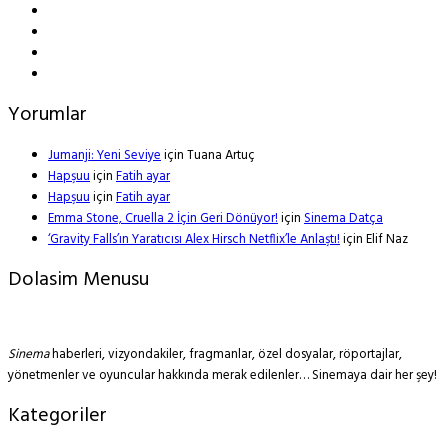
Yorumlar
Jumanji: Yeni Seviye
için
Tuana Artuç
Hapşuu
için
Fatih ayar
Hapşuu
için
Fatih ayar
Emma Stone, Cruella 2 İçin Geri Dönüyor!
için
Sinema Datça
‘Gravity Falls’ın Yaratıcısı Alex Hirsch Netflix’le Anlaştı!
için
Elif Naz
Dolasim Menusu
Sinema
haberleri, vizyondakiler, fragmanlar, özel dosyalar, röportajlar,
yönetmenler ve oyuncular hakkında merak edilenler… Sinemaya dair her şey!
Kategoriler