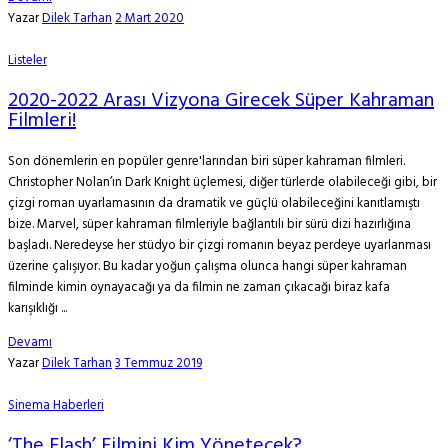
Yazar
Dilek Tarhan
2 Mart 2020
Listeler
2020-2022 Arası Vizyona Girecek Süper Kahraman
Filmleri!
Son dönemlerin en popüler genre'larından biri süper kahraman filmleri.
Christopher Nolan’ın Dark Knight üçlemesi, diğer türlerde olabileceği gibi, bir
çizgi roman uyarlamasının da dramatik ve güçlü olabileceğini kanıtlamıştı
bize. Marvel, süper kahraman filmleriyle bağlantılı bir sürü dizi hazırlığına
başladı. Neredeyse her stüdyo bir çizgi romanın beyaz perdeye uyarlanması
üzerine çalışıyor. Bu kadar yoğun çalışma olunca hangi süper kahraman
filminde kimin oynayacağı ya da filmin ne zaman çıkacağı biraz kafa
karışıklığı ...
Devamı
Yazar
Dilek Tarhan
3 Temmuz 2019
Sinema Haberleri
‘The Flash’ Filmini Kim Yönetecek?