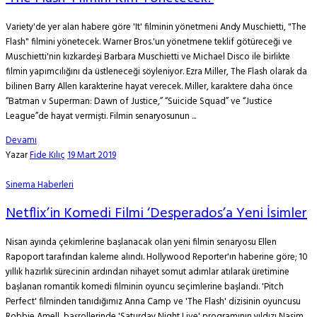
Variety'de yer alan habere göre 'It' filminin yönetmeni Andy Muschietti, "The
Flash" filmini yönetecek. Warner Bros.'un yönetmene teklif götüreceği ve
Muschietti'nin kızkardeşi Barbara Muschietti ve Michael Disco ile birlikte
filmin yapımcılığını da üstleneceği söyleniyor. Ezra Miller, The Flash olarak da
bilinen Barry Allen karakterine hayat verecek. Miller, karaktere daha önce
“Batman v Superman: Dawn of Justice,” “Suicide Squad” ve “Justice
League”de hayat vermişti. Filmin senaryosunun ...
Devamı
Yazar
Fide Kılıç
19 Mart 2019
Sinema Haberleri
Netflix’in Komedi Filmi ‘Desperados’a Yeni İsimler
Nisan ayında çekimlerine başlanacak olan yeni filmin senaryosu Ellen
Rapoport tarafından kaleme alındı. Hollywood Reporter'ın haberine göre; 10
yıllık hazırlık sürecinin ardından nihayet somut adımlar atılarak üretimine
başlanan romantik komedi filminin oyuncu seçimlerine başlandı. 'Pitch
Perfect' filminden tanıdığımız Anna Camp ve 'The Flash' dizisinin oyuncusu
Robbie Amell, başrollerinde 'Saturday Night Live' programının yıldızı Nasim