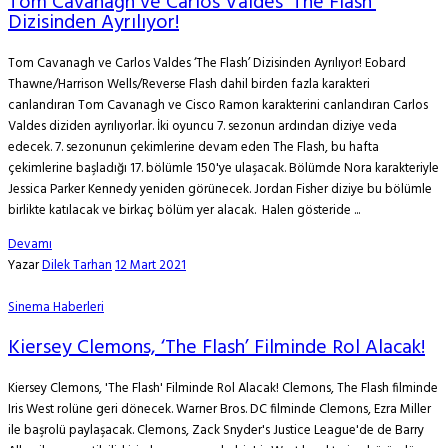
Tom Cavanagh ve Carlos Valdes ‘The Flash’
Dizisinden Ayrılıyor!
Tom Cavanagh ve Carlos Valdes ‘The Flash’ Dizisinden Ayrılıyor! Eobard
Thawne/Harrison Wells/Reverse Flash dahil birden fazla karakteri
canlandıran Tom Cavanagh ve Cisco Ramon karakterini canlandıran Carlos
Valdes diziden ayrılıyorlar. İki oyuncu 7. sezonun ardından diziye veda
edecek. 7. sezonunun çekimlerine devam eden The Flash, bu hafta
çekimlerine başladığı 17. bölümle 150'ye ulaşacak. Bölümde Nora karakteriyle
Jessica Parker Kennedy yeniden görünecek. Jordan Fisher diziye bu bölümle
birlikte katılacak ve birkaç bölüm yer alacak. Halen gösteride ...
Devamı
Yazar
Dilek Tarhan
12 Mart 2021
Sinema Haberleri
Kiersey Clemons, ‘The Flash’ Filminde Rol Alacak!
Kiersey Clemons, 'The Flash' Filminde Rol Alacak! Clemons, The Flash filminde
Iris West rolüne geri dönecek. Warner Bros. DC filminde Clemons, Ezra Miller
ile başrolü paylaşacak. Clemons, Zack Snyder's Justice League'de de Barry