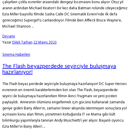
çalışırken çoklu evrenler arasındaki dengeyi bozmasını konu alıyor. Otuz yıl
aranın ardından Michael Keaton'ı bir kez daha Batman rolünde izleyeceğimiz
Ezra Miller başrollü filmde Sasha Calle DC Sinematik Evreni'nde ilk defa
göreceğimiz Supergirl'ü canlandırıyor. Filmde Ben Affleck Bruce Wayne'e,
Michael Shannon ...
Devamı
Yazar
Dilek Tarhan
22 Mayıs 2023
Sinema Haberleri
The Flash beyazperdede seyirciyle buluşmaya
hazırlanıyor!
The Flash beyaz perdede seyirciyle buluşmaya hazırlanıyor! DC Super Heroes
evreninin en önemli karakterlerinden biri olan The Flash, beyazperdede
seyirci ile buluşmaya hazırlanırken filmin ikinci fragmanı ve yeni posteri
paylaşıldı. Annesinin ölümünü engellemek için gücünü kullanarak zamanda
geriye giden Barry Allen'ın, zamanın lineer akışında istenmeyen sonuçlara yol
açmasını konu alan filmin, yönetmen koltuğunda IT ve Mama gibi kült
bilimkurgu yapımlarıyla tanınan Andy Muschietti’i yer alıyor. Başarılı oyuncu
Ezra Miller'ın Barry Allen’ı ...