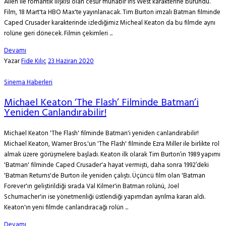
Allen ile romantik ilişkisi olan cesur muhabir Iris West karakterine büründü.
Film, 18 Mart'ta HBO Max'te yayınlanacak. Tim Burton imzalı Batman filminde
Caped Crusader karakterinde izlediğimiz Micheal Keaton da bu filmde aynı
rolüne geri dönecek. Filmin çekimleri ...
Devamı
Yazar
Fide Kılıç
23 Haziran 2020
Sinema Haberleri
Michael Keaton ‘The Flash’ Filminde Batman’i
Yeniden Canlandırabilir!
Michael Keaton 'The Flash' filminde Batman'i yeniden canlandırabilir!
Michael Keaton, Warner Bros.'un 'The Flash' filminde Ezra Miller ile birlikte rol
almak üzere görüşmelere başladı. Keaton ilk olarak Tim Burton’ın 1989 yapımı
'Batman' filminde Caped Crusader'a hayat vermişti, daha sonra 1992’deki
'Batman Returns'de Burton ile yeniden çalıştı. Üçüncü film olan 'Batman
Forever'ın geliştirildiği sırada Val Kilmer'in Batman rolünü, Joel
Schumacher'in ise yönetmenliği üstlendiği yapımdan ayrılma kararı aldı.
Keaton'ın yeni filmde canlandıracağı rolün ...
Devamı