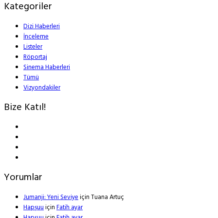
Kategoriler
Dizi Haberleri
İnceleme
Listeler
Röportaj
Sinema Haberleri
Tümü
Vizyondakiler
Bize Katıl!
Yorumlar
Jumanji: Yeni Seviye
için
Tuana Artuç
Hapşuu
için
Fatih ayar
Hapşuu
için
Fatih ayar