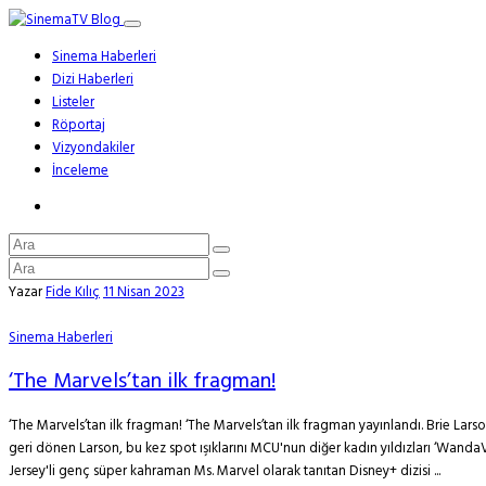
Sinema Haberleri
Dizi Haberleri
Listeler
Röportaj
Vizyondakiler
İnceleme
Yazar
Fide Kılıç
11 Nisan 2023
Sinema Haberleri
‘The Marvels’tan ilk fragman!
‘The Marvels’tan ilk fragman! ‘The Marvels’tan ilk fragman yayınlandı. Brie La
geri dönen Larson, bu kez spot ışıklarını MCU'nun diğer kadın yıldızları ‘Wanda
Jersey'li genç süper kahraman Ms. Marvel olarak tanıtan Disney+ dizisi ...