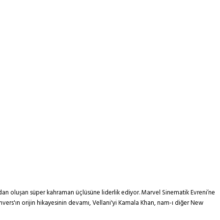
rdan oluşan süper kahraman üçlüsüne liderlik ediyor. Marvel Sinematik Evreni’ne
anvers'ın orijin hikayesinin devamı, Vellani'yi Kamala Khan, nam-ı diğer New