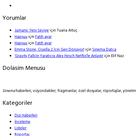
Yorumlar
Jumanji: Yeni Seviye
için
Tuana Artuç
Hapşuu
için
Fatih ayar
Hapşuu
için
Fatih ayar
Emma Stone, Cruella 2 İçin Geri Dönüyor!
için
Sinema Datça
‘Gravity Falls’ın Yaratıcısı Alex Hirsch Netflix’le Anlaştı!
için
Elif Naz
Dolasim Menusu
Sinema
haberleri, vizyondakiler, fragmanlar, özel dosyalar, röportajlar, yöne
Kategoriler
Dizi Haberleri
İnceleme
Listeler
Röportaj