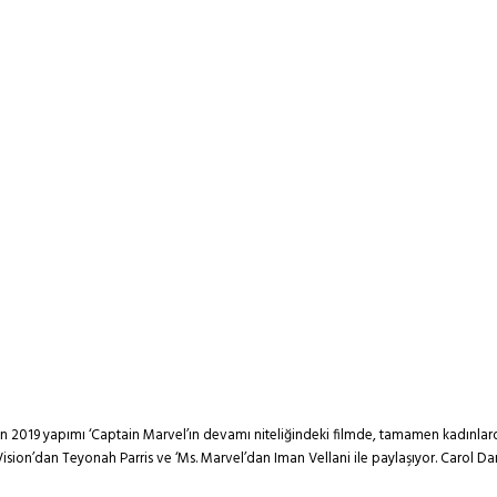
rson 2019 yapımı ‘Captain Marvel’ın devamı niteliğindeki filmde, tamamen kadınla
Vision’dan Teyonah Parris ve ‘Ms. Marvel’dan Iman Vellani ile paylaşıyor. Carol D