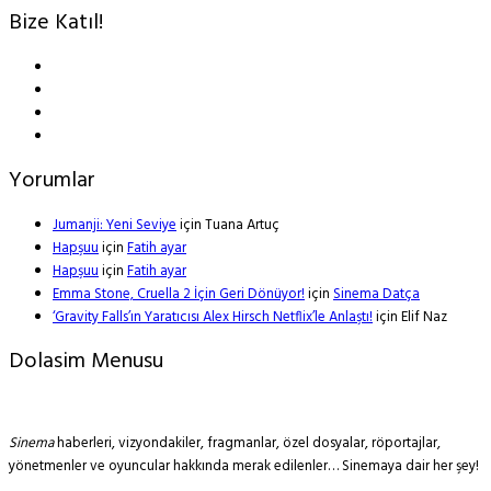
Bize Katıl!
Yorumlar
Jumanji: Yeni Seviye
için
Tuana Artuç
Hapşuu
için
Fatih ayar
Hapşuu
için
Fatih ayar
Emma Stone, Cruella 2 İçin Geri Dönüyor!
için
Sinema Datça
‘Gravity Falls’ın Yaratıcısı Alex Hirsch Netflix’le Anlaştı!
için
Elif Naz
Dolasim Menusu
Sinema
haberleri, vizyondakiler, fragmanlar, özel dosyalar, röportajlar,
yönetmenler ve oyuncular hakkında merak edilenler… Sinemaya dair her şey!