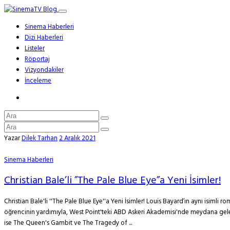
Sinema Haberleri
Dizi Haberleri
Listeler
Röportaj
Vizyondakiler
İnceleme
Yazar
Dilek Tarhan
2 Aralık 2021
Sinema Haberleri
Christian Bale’li ”The Pale Blue Eye”a Yeni İsimler!
Christian Bale'li ''The Pale Blue Eye''a Yeni İsimler! Louis Bayard’ın aynı isiml
öğrencinin yardımıyla, West Point'teki ABD Askeri Akademisi'nde meydana gelen g
ise The Queen's Gambit ve The Tragedy of ...