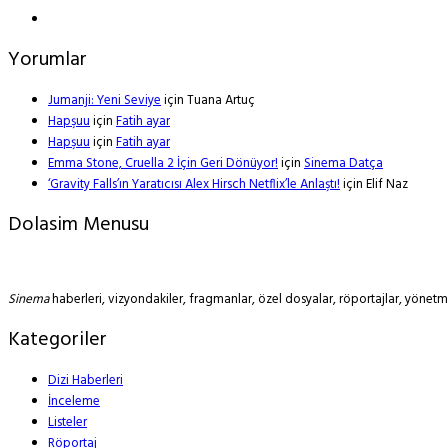
Yorumlar
Jumanji: Yeni Seviye
için
Tuana Artuç
Hapşuu
için
Fatih ayar
Hapşuu
için
Fatih ayar
Emma Stone, Cruella 2 İçin Geri Dönüyor!
için
Sinema Datça
‘Gravity Falls’ın Yaratıcısı Alex Hirsch Netflix’le Anlaştı!
için
Elif Naz
Dolasim Menusu
Sinema
haberleri, vizyondakiler, fragmanlar, özel dosyalar, röportajlar, yöne
Kategoriler
Dizi Haberleri
İnceleme
Listeler
Röportaj