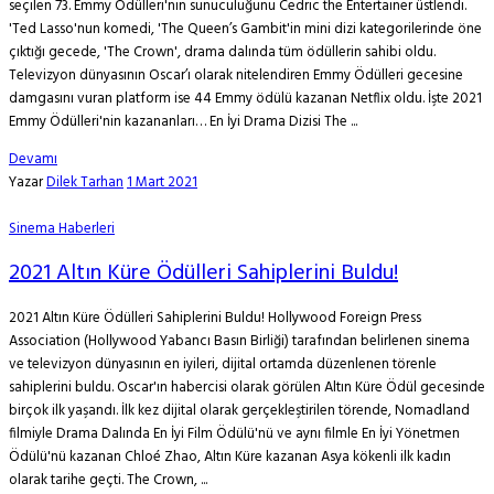
seçilen 73. Emmy Ödülleri'nin sunuculuğunu Cedric the Entertainer üstlendi.
'Ted Lasso'nun komedi, 'The Queen’s Gambit'in mini dizi kategorilerinde öne
çıktığı gecede, 'The Crown', drama dalında tüm ödüllerin sahibi oldu.
Televizyon dünyasının Oscar’ı olarak nitelendiren Emmy Ödülleri gecesine
damgasını vuran platform ise 44 Emmy ödülü kazanan Netflix oldu. İşte 2021
Emmy Ödülleri'nin kazananları… En İyi Drama Dizisi The ...
Devamı
Yazar
Dilek Tarhan
1 Mart 2021
Sinema Haberleri
2021 Altın Küre Ödülleri Sahiplerini Buldu!
2021 Altın Küre Ödülleri Sahiplerini Buldu! Hollywood Foreign Press
Association (Hollywood Yabancı Basın Birliği) tarafından belirlenen sinema
ve televizyon dünyasının en iyileri, dijital ortamda düzenlenen törenle
sahiplerini buldu. Oscar'ın habercisi olarak görülen Altın Küre Ödül gecesinde
birçok ilk yaşandı. İlk kez dijital olarak gerçekleştirilen törende, Nomadland
filmiyle Drama Dalında En İyi Film Ödülü'nü ve aynı filmle En İyi Yönetmen
Ödülü'nü kazanan Chloé Zhao, Altın Küre kazanan Asya kökenli ilk kadın
olarak tarihe geçti. The Crown, ...