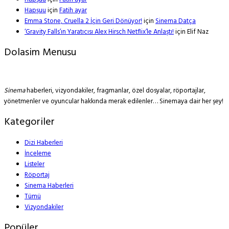
Hapşuu
için
Fatih ayar
Emma Stone, Cruella 2 İçin Geri Dönüyor!
için
Sinema Datça
‘Gravity Falls’ın Yaratıcısı Alex Hirsch Netflix’le Anlaştı!
için
Elif Naz
Dolasim Menusu
Sinema
haberleri, vizyondakiler, fragmanlar, özel dosyalar, röportajlar,
yönetmenler ve oyuncular hakkında merak edilenler… Sinemaya dair her şey!
Kategoriler
Dizi Haberleri
İnceleme
Listeler
Röportaj
Sinema Haberleri
Tümü
Vizyondakiler
Popüler