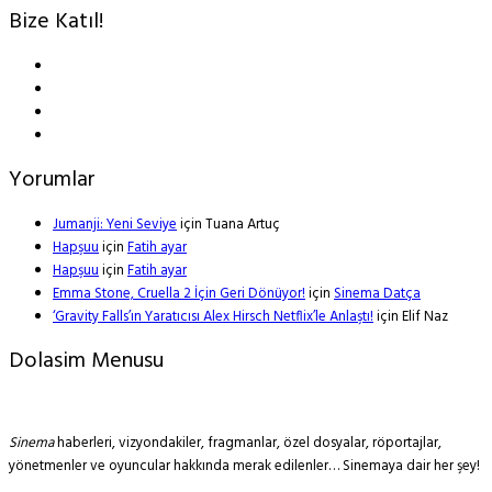
Bize Katıl!
Yorumlar
Jumanji: Yeni Seviye
için
Tuana Artuç
Hapşuu
için
Fatih ayar
Hapşuu
için
Fatih ayar
Emma Stone, Cruella 2 İçin Geri Dönüyor!
için
Sinema Datça
‘Gravity Falls’ın Yaratıcısı Alex Hirsch Netflix’le Anlaştı!
için
Elif Naz
Dolasim Menusu
Sinema
haberleri, vizyondakiler, fragmanlar, özel dosyalar, röportajlar,
yönetmenler ve oyuncular hakkında merak edilenler… Sinemaya dair her şey!