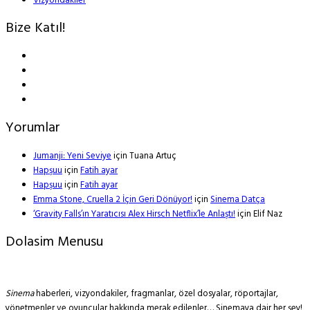
Vizyondakiler
Bize Katıl!
Yorumlar
Jumanji: Yeni Seviye
için
Tuana Artuç
Hapşuu
için
Fatih ayar
Hapşuu
için
Fatih ayar
Emma Stone, Cruella 2 İçin Geri Dönüyor!
için
Sinema Datça
‘Gravity Falls’ın Yaratıcısı Alex Hirsch Netflix’le Anlaştı!
için
Elif Naz
Dolasim Menusu
Sinema
haberleri, vizyondakiler, fragmanlar, özel dosyalar, röportajlar,
yönetmenler ve oyuncular hakkında merak edilenler… Sinemaya dair her şey!