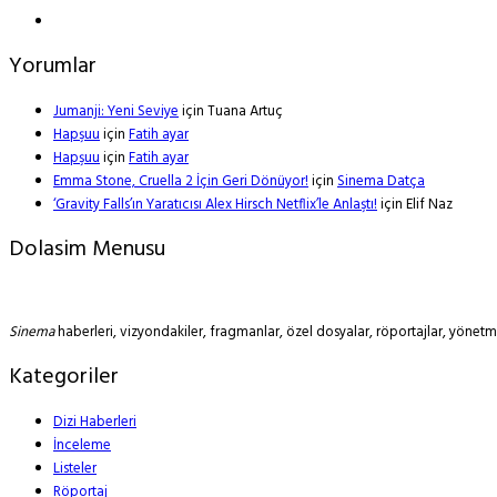
Yorumlar
Jumanji: Yeni Seviye
için
Tuana Artuç
Hapşuu
için
Fatih ayar
Hapşuu
için
Fatih ayar
Emma Stone, Cruella 2 İçin Geri Dönüyor!
için
Sinema Datça
‘Gravity Falls’ın Yaratıcısı Alex Hirsch Netflix’le Anlaştı!
için
Elif Naz
Dolasim Menusu
Sinema
haberleri, vizyondakiler, fragmanlar, özel dosyalar, röportajlar, yöne
Kategoriler
Dizi Haberleri
İnceleme
Listeler
Röportaj