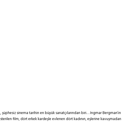
, şüphesiz sinema tarihin en büyük sanatçılarından biri… Ingmar Bergman’ın
gösterilen film, dört erkek kardeşle evlenen dört kadının, eşlerine kavuşmadan