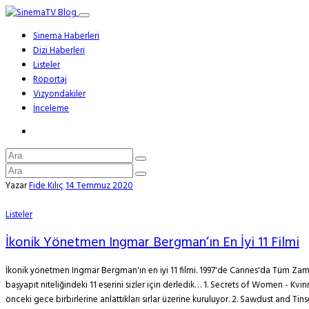
Sinema Haberleri
Dizi Haberleri
Listeler
Röportaj
Vizyondakiler
İnceleme
Yazar
Fide Kılıç
14 Temmuz 2020
Listeler
İkonik Yönetmen Ingmar Bergman’ın En İyi 11 Filmi
İkonik yönetmen Ingmar Bergman'ın en iyi 11 filmi. 1997'de Cannes'da Tüm Zam
başyapıt niteliğindeki 11 eserini sizler için derledik… 1. Secrets of Women - Kvi
önceki gece birbirlerine anlattıkları sırlar üzerine kuruluyor. 2. Sawdust and Tinsel