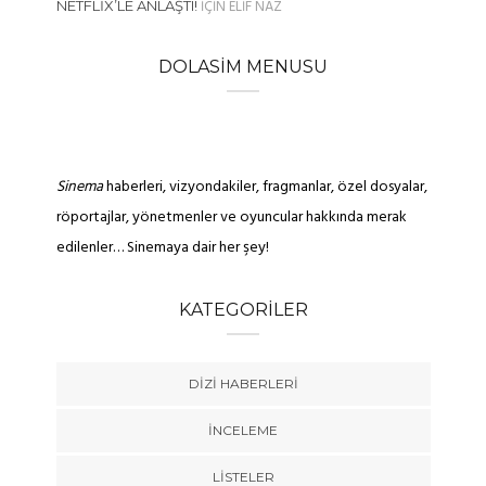
IÇIN
ELIF NAZ
NETFLIX’LE ANLAŞTI!
DOLASIM MENUSU
Sinema
haberleri, vizyondakiler, fragmanlar, özel dosyalar,
röportajlar, yönetmenler ve oyuncular hakkında merak
edilenler… Sinemaya dair her şey!
KATEGORILER
DIZI HABERLERI
İNCELEME
LISTELER