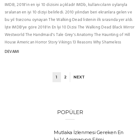
IMDB, 2018'in en iyi 10 dizisini açıkladı! IMDb, kullanıcıların oylarıyla
sıralanan en iyi 10 diziyi belirledi. 2010 yılından beri ekranlara gelen ve
bu yıl 9.sezonu oynayan The Walking Dead listenin ilk sırasında yer aldı.
İşte IMDB'ye göre 2018'in En İyi 10 Dizisi The Walking Dead Black Mirror
Westworld The Handmaid's Tale Grey's Anatomy The Haunting of Hill
House American Horror Story Vikings 13 Reasons Why Shameless
DEVAMI
1
2
NEXT
POPÜLER
Mutlaka İzlenmesi Gereken En
İyi 14 Animasyon Filmi