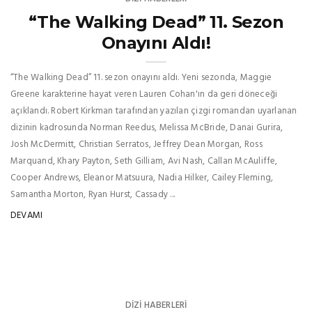
“The Walking Dead” 11. Sezon
Onayını Aldı!
“The Walking Dead” 11. sezon onayını aldı. Yeni sezonda, Maggie
Greene karakterine hayat veren Lauren Cohan'ın da geri döneceği
açıklandı. Robert Kirkman tarafından yazılan çizgi romandan uyarlanan
dizinin kadrosunda Norman Reedus, Melissa McBride, Danai Gurira,
Josh McDermitt, Christian Serratos, Jeffrey Dean Morgan, Ross
Marquand, Khary Payton, Seth Gilliam, Avi Nash, Callan McAuliffe,
Cooper Andrews, Eleanor Matsuura, Nadia Hilker, Cailey Fleming,
Samantha Morton, Ryan Hurst, Cassady ...
DEVAMI
DIZI HABERLERI