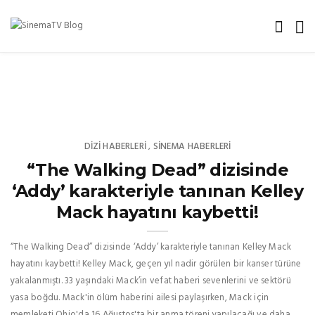
DIZI HABERLERI
SINEMA HABERLERI
,
“The Walking Dead” dizisinde
‘Addy’ karakteriyle tanınan Kelley
Mack hayatını kaybetti!
“The Walking Dead” dizisinde ‘Addy’ karakteriyle tanınan Kelley Mack
hayatını kaybetti! Kelley Mack, geçen yıl nadir görülen bir kanser türüne
yakalanmıştı. 33 yaşındaki Mack’in vefat haberi sevenlerini ve sektörü
yasa boğdu. Mack'in ölüm haberini ailesi paylaşırken, Mack için
memleketi Ohio'da 16 Ağustos'ta bir anma töreni yapılacağı ve daha