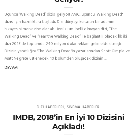
Üçüncü ‘Walking Dead’ dizisi geliyor! AMC, üçüncü 'Walking Dead'
dizisi için hazırlıklara başladı. Dizi dünyayı kurtaran bir adamın
hikayesini merkezine alacak. Henüz ismi belli olmayan dizi, “The
Walking Dead” ve “Fear the Walking Dead” ile bağlantılı olacak. İlk iki
dizi 2018'de toplamda 240 milyon dolar reklam geliri elde etmişti.
Dizinin yaratılığını 'The Walking Dead'in yazarlarından Scott Gimple ve
Matt Negrete üstlenecek. 10 bölümden oluşacak dizinin ...
DEVAMI
DIZI HABERLERI
SINEMA HABERLERI
,
IMDB, 2018’in En İyi 10 Dizisini
Açıkladı!