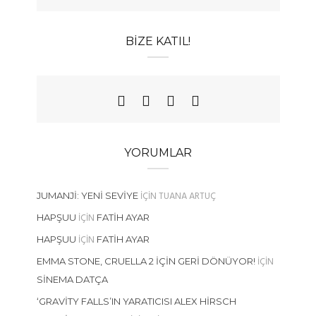
BIZE KATIL!
YORUMLAR
IÇIN
TUANA ARTUÇ
JUMANJI: YENI SEVIYE
IÇIN
HAPŞUU
FATIH AYAR
IÇIN
HAPŞUU
FATIH AYAR
IÇIN
EMMA STONE, CRUELLA 2 İÇIN GERI DÖNÜYOR!
SINEMA DATÇA
‘GRAVITY FALLS’IN YARATICISI ALEX HIRSCH