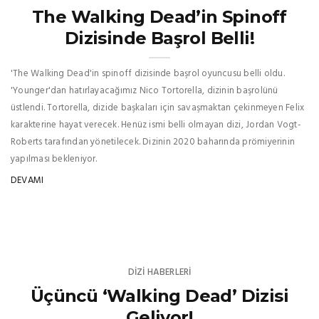
The Walking Dead’in Spinoff
Dizisinde Başrol Belli!
'The Walking Dead'in spinoff dizisinde başrol oyuncusu belli oldu.
'Younger'dan hatırlayacağımız Nico Tortorella, dizinin başrolünü
üstlendi. Tortorella, dizide başkaları için savaşmaktan çekinmeyen Felix
karakterine hayat verecek. Henüz ismi belli olmayan dizi, Jordan Vogt-
Roberts tarafından yönetilecek. Dizinin 2020 baharında prömiyerinin
yapılması bekleniyor.
DEVAMI
DIZI HABERLERI
Üçüncü ‘Walking Dead’ Dizisi
Geliyor!