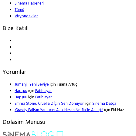
Sinema Haberleri
Tümü
Vizyondakiler
Bize Katıl!
Yorumlar
Jumanji: Yeni Seviye
için
Tuana Artuç
Hapşuu
için
Fatih ayar
Hapşuu
için
Fatih ayar
Emma Stone, Cruella 2 İçin Geri Dönüyor!
için
Sinema Datça
‘Gravity Falls’ın Yaratıcısı Alex Hirsch Netflix’le Anlaştı!
için
Elif Naz
Dolasim Menusu