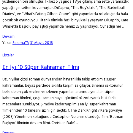
yüzlerinden biri olmuştur. İlk kez 5 yaşında TV’ye çıkmış ama sette yaramazlık
yaptığı için setten kovulmuştur. DiCaprio, "This Boy’s Life", "The Basketball
Diaries", ve "What’s Eating Gilbert Grape" gibi yapımlarda rol aldığında hala
çocuk bir oyuncuydu. Titanik filmiyle hızlı bir yükseliş yaşayan DiCaprio, Kate
Winslet’la başrolü paylaştığı yapımda henüz 23 yaşındaydı. Oynadığı her ...
Devamı
Yazar
SinemaTV
31 Mayıs 2018
Listeler
En İyi 10 Süper Kahraman Filmi
Uzun yıllar çizgi roman dünyasından hayranlıkla takip ettiğimiz süper
kahramanlar, beyaz perdede sıklıkla karşımıza çıkıyor. Sinema sektörünün
belki de en çok sevilen ve izlenen yapımları arasında yer alan süper
kahraman filmleri, çoğu zaman hayal gücümüzü zorlayarak bizi farklı
maceralara sürüklüyor. Şimdiye kadar yapılmış en iyi süper kahraman
filmlerinden 10 tanesini sizin için seçtik: 1. The Dark Knight / Kara Şövalye
(2008) Yönetmen koltuğunda Cristopher Nolan’ın oturduğu film, ‘Batman
Başlıyor’ filminin devam filmi. Christian Bale’i ...