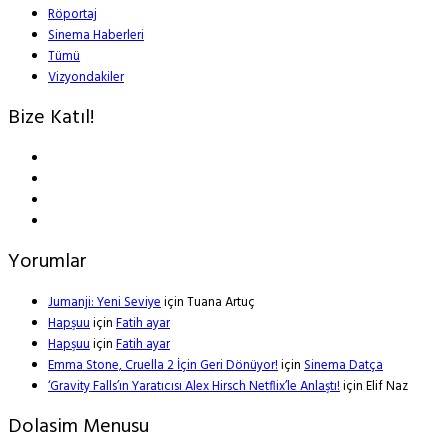
Röportaj
Sinema Haberleri
Tümü
Vizyondakiler
Bize Katıl!
Yorumlar
Jumanji: Yeni Seviye
için
Tuana Artuç
Hapşuu
için
Fatih ayar
Hapşuu
için
Fatih ayar
Emma Stone, Cruella 2 İçin Geri Dönüyor!
için
Sinema Datça
‘Gravity Falls’ın Yaratıcısı Alex Hirsch Netflix’le Anlaştı!
için
Elif Naz
Dolasim Menusu