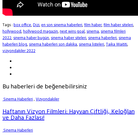
Tags :
box office
,
Dizi
,
en son sinema haberleri
,
film haber
,
film haber siteleri
,
hollywood
,
hollywood magazin
,
next wins goal
,
sinema
,
sinema filmleri
2022
,
sinema haber bugün
,
sinema haber siteleri
,
sinema haberleri
,
sinema
haberleri blog
,
sinema haberleri son dakika
,
sinema listeleri
,
Taika Waititi
,
vizyondakiler 2022
Bu haberleri de beğenebilirsiniz
Sinema Haberleri
,
Vizyondakiler
Haftanın Vizyon Filmleri: Hayvan Çiftliği, Keloğlan
ve Daha Fazlası!
Sinema Haberleri