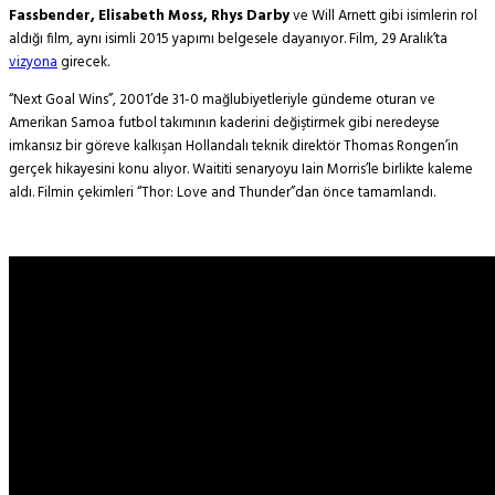
Fassbender, Elisabeth Moss, Rhys Darby
ve Will Arnett gibi isimlerin rol
aldığı film, aynı isimli 2015 yapımı belgesele dayanıyor. Film, 29 Aralık’ta
vizyona
girecek.
“Next Goal Wins”, 2001’de 31-0 mağlubiyetleriyle gündeme oturan ve
Amerikan Samoa futbol takımının kaderini değiştirmek gibi neredeyse
imkansız bir göreve kalkışan Hollandalı teknik direktör Thomas Rongen’in
gerçek hikayesini konu alıyor. Waititi senaryoyu Iain Morris’le birlikte kaleme
aldı. Filmin çekimleri “Thor: Love and Thunder”dan önce tamamlandı.