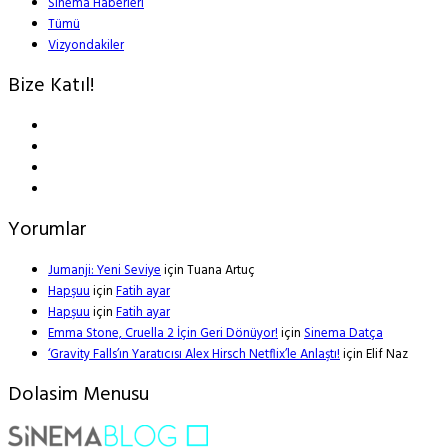
Sinema Haberleri
Tümü
Vizyondakiler
Bize Katıl!
Yorumlar
Jumanji: Yeni Seviye
için
Tuana Artuç
Hapşuu
için
Fatih ayar
Hapşuu
için
Fatih ayar
Emma Stone, Cruella 2 İçin Geri Dönüyor!
için
Sinema Datça
‘Gravity Falls’ın Yaratıcısı Alex Hirsch Netflix’le Anlaştı!
için
Elif Naz
Dolasim Menusu