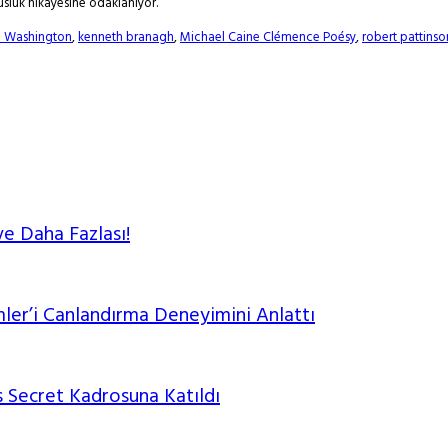
usluk hikayesine odaklanıyor.
d Washington
,
kenneth branagh
,
Michael Caine Clémence Poésy
,
robert pattinso
ve Daha Fazlası!
mler’i Canlandırma Deneyimini Anlattı
 Secret Kadrosuna Katıldı