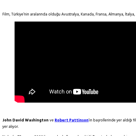
Film, Türkiye’nin aralarında olduğu Avustralya, Kanada, Fransa, Almanya, İtalya,
John David Washington
ve
Robert Pattinson
’ın başrollerinde yer aldığı
yer alıyor.