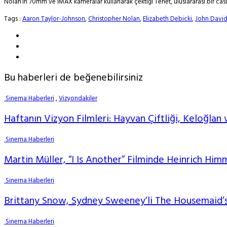
Nolan’ın 70mm ve IMAX kameralar kullanarak çektiği Tenet, uluslararası bir cas
Tags :
Aaron Taylor-Johnson
,
Christopher Nolan
,
Elizabeth Debicki
,
John Davi
Bu haberleri de beğenebilirsiniz
Sinema Haberleri
,
Vizyondakiler
Haftanın Vizyon Filmleri: Hayvan Çiftliği, Keloğlan 
Sinema Haberleri
Martin Müller, “I Is Another” Filminde Heinrich Him
Sinema Haberleri
Brittany Snow, Sydney Sweeney’li The Housemaid’s
Sinema Haberleri