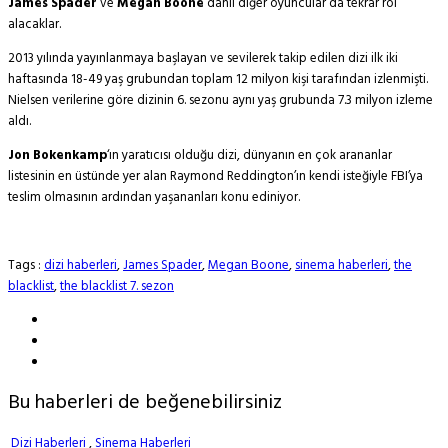
James Spader
ve
Megan Boone
dahil diğer oyuncular da tekrar rol
alacaklar.
2013 yılında yayınlanmaya başlayan ve sevilerek takip edilen dizi ilk iki
haftasında 18-49 yaş grubundan toplam 12 milyon kişi tarafından izlenmişti.
Nielsen verilerine göre dizinin 6. sezonu aynı yaş grubunda 7.3 milyon izleme
aldı.
Jon Bokenkamp
‘ın yaratıcısı olduğu dizi, dünyanın en çok arananlar
listesinin en üstünde yer alan Raymond Reddington’ın kendi isteğiyle FBI’ya
teslim olmasının ardından yaşananları konu ediniyor.
Tags :
dizi haberleri
,
James Spader
,
Megan Boone
,
sinema haberleri
,
the
blacklist
,
the blacklist 7. sezon
Bu haberleri de beğenebilirsiniz
Dizi Haberleri
,
Sinema Haberleri