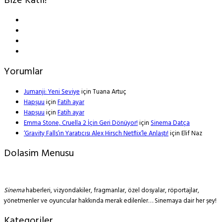
Bize Katıl!
Yorumlar
Jumanji: Yeni Seviye
için
Tuana Artuç
Hapşuu
için
Fatih ayar
Hapşuu
için
Fatih ayar
Emma Stone, Cruella 2 İçin Geri Dönüyor!
için
Sinema Datça
‘Gravity Falls’ın Yaratıcısı Alex Hirsch Netflix’le Anlaştı!
için
Elif Naz
Dolasim Menusu
Sinema
haberleri, vizyondakiler, fragmanlar, özel dosyalar, röportajlar,
yönetmenler ve oyuncular hakkında merak edilenler… Sinemaya dair her şey!
Kategoriler