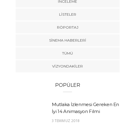
İNCELEME
LISTELER
RÖPORTAJ
SINEMA HABERLERI
TÜMÜ
VIZYONDAKILER
POPÜLER
Mutlaka İzlenmesi Gereken En
İyi 14 Animasyon Filmi
3 TEMMUZ 2018