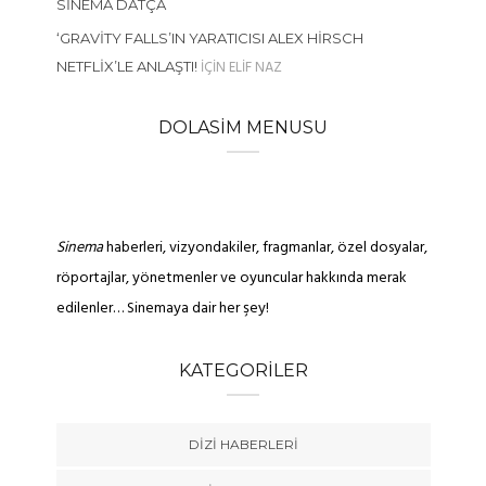
SINEMA DATÇA
‘GRAVITY FALLS’IN YARATICISI ALEX HIRSCH
IÇIN
ELIF NAZ
NETFLIX’LE ANLAŞTI!
DOLASIM MENUSU
Sinema
haberleri, vizyondakiler, fragmanlar, özel dosyalar,
röportajlar, yönetmenler ve oyuncular hakkında merak
edilenler… Sinemaya dair her şey!
KATEGORILER
DIZI HABERLERI