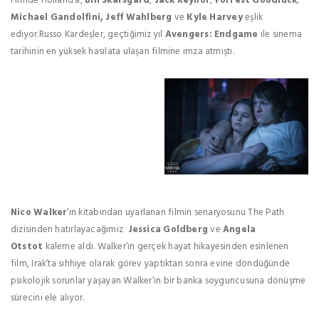
Filmde Holland’a,
Bill Skarsgård
,
Jack Reynor
,
Forrest Goodluck
,
Michael Gandolfini, Jeff Wahlberg
ve
Kyle Harvey
eşlik
ediyor.Russo Kardeşler, geçtiğimiz yıl
Avengers: Endgame
ile sinema
tarihinin en yüksek hasılata ulaşan filmine imza atmıştı.
Nico Walker
‘ın kitabından uyarlanan filmin senaryosunu The Path
dizisinden hatırlayacağımız
Jessica Goldberg
ve
Angela
Otstot
kaleme aldı. Walker’ın gerçek hayat hikayesinden esinlenen
film, Irak’ta sıhhiye olarak görev yaptıktan sonra evine döndüğünde
psikolojik sorunlar yaşayan Walker’ın bir banka soyguncusuna dönüşme
sürecini ele alıyor.