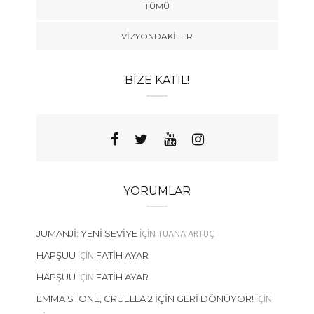
TÜMÜ
VIZYONDAKILER
BIZE KATIL!
YORUMLAR
IÇIN
TUANA ARTUÇ
JUMANJI: YENI SEVIYE
IÇIN
HAPŞUU
FATIH AYAR
IÇIN
HAPŞUU
FATIH AYAR
IÇIN
EMMA STONE, CRUELLA 2 İÇIN GERI DÖNÜYOR!