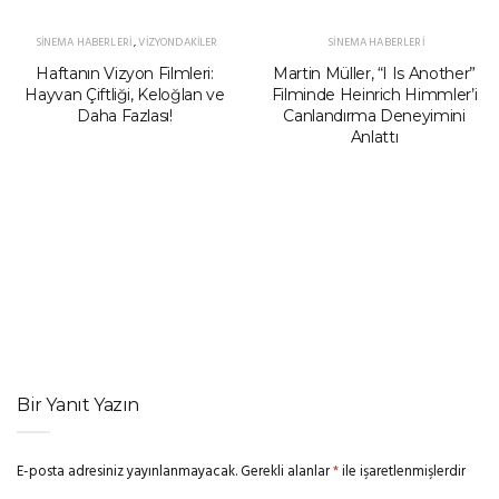
SINEMA HABERLERI
,
VIZYONDAKILER
SINEMA HABERLERI
Haftanın Vizyon Filmleri:
Martin Müller, “I Is Another”
Hayvan Çiftliği, Keloğlan ve
Filminde Heinrich Himmler’i
Daha Fazlası!
Canlandırma Deneyimini
Anlattı
Bir Yanıt Yazın
E-posta adresiniz yayınlanmayacak.
Gerekli alanlar
*
ile işaretlenmişlerdir