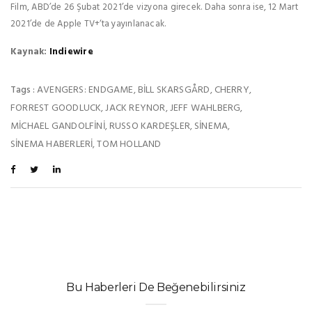
Film, ABD’de 26 Şubat 2021’de vizyona girecek. Daha sonra ise, 12 Mart
2021’de de Apple TV+‘ta yayınlanacak.
Kaynak:
Indiewire
AVENGERS: ENDGAME
BILL SKARSGÅRD
CHERRY
Tags :
,
,
,
FORREST GOODLUCK
JACK REYNOR
JEFF WAHLBERG
,
,
,
MICHAEL GANDOLFINI
RUSSO KARDEŞLER
SINEMA
,
,
,
SINEMA HABERLERI
TOM HOLLAND
,
Bu Haberleri De Beğenebilirsiniz