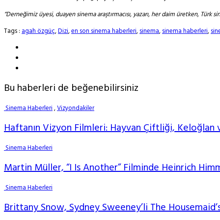
“Derneğimiz üyesi, duayen sinema araştırmacısı, yazarı, her daim üretken, Türk s
Tags :
agah özgüç
,
Dizi
,
en son sinema haberleri
,
sinema
,
sinema haberleri
,
sin
Bu haberleri de beğenebilirsiniz
Sinema Haberleri
,
Vizyondakiler
Haftanın Vizyon Filmleri: Hayvan Çiftliği, Keloğlan 
Sinema Haberleri
Martin Müller, “I Is Another” Filminde Heinrich Him
Sinema Haberleri
Brittany Snow, Sydney Sweeney’li The Housemaid’s