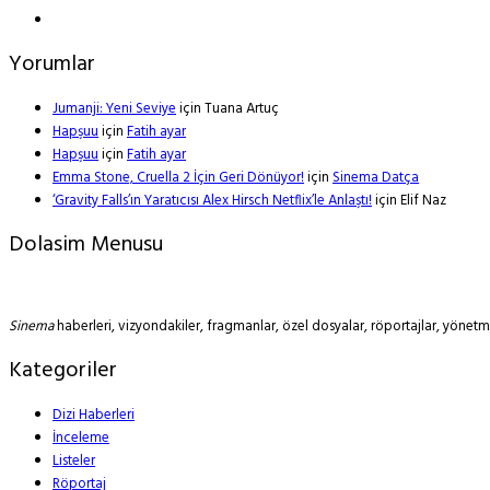
Yorumlar
Jumanji: Yeni Seviye
için
Tuana Artuç
Hapşuu
için
Fatih ayar
Hapşuu
için
Fatih ayar
Emma Stone, Cruella 2 İçin Geri Dönüyor!
için
Sinema Datça
‘Gravity Falls’ın Yaratıcısı Alex Hirsch Netflix’le Anlaştı!
için
Elif Naz
Dolasim Menusu
Sinema
haberleri, vizyondakiler, fragmanlar, özel dosyalar, röportajlar, yöne
Kategoriler
Dizi Haberleri
İnceleme
Listeler
Röportaj