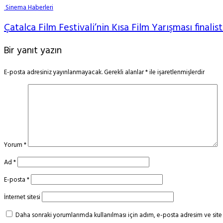
Sinema Haberleri
Çatalca Film Festivali’nin Kısa Film Yarışması finalist
Bir yanıt yazın
E-posta adresiniz yayınlanmayacak.
Gerekli alanlar
*
ile işaretlenmişlerdir
Yorum
*
Ad
*
E-posta
*
İnternet sitesi
Daha sonraki yorumlarımda kullanılması için adım, e-posta adresim ve site 