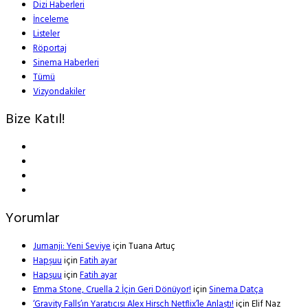
Dizi Haberleri
İnceleme
Listeler
Röportaj
Sinema Haberleri
Tümü
Vizyondakiler
Bize Katıl!
Yorumlar
Jumanji: Yeni Seviye
için
Tuana Artuç
Hapşuu
için
Fatih ayar
Hapşuu
için
Fatih ayar
Emma Stone, Cruella 2 İçin Geri Dönüyor!
için
Sinema Datça
‘Gravity Falls’ın Yaratıcısı Alex Hirsch Netflix’le Anlaştı!
için
Elif Naz