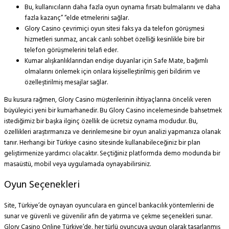
Bu, kullanıcıların daha fazla oyun oynama fırsatı bulmalarını ve daha
fazla kazanç” “elde etmelerini sağlar.
Glory Casino çevrimiçi oyun sitesi faks ya da telefon görüşmesi
hizmetleri sunmaz, ancak canlı sohbet özelliği kesinlikle bire bir
telefon görüşmelerini telafi eder.
Kumar alışkanlıklarından endişe duyanlar için Safe Mate, bağımlı
olmalarını önlemek için onlara kişiselleştirilmiş geri bildirim ve
özelleştirilmiş mesajlar sağlar.
Bu kusura rağmen, Glory Casino müşterilerinin ihtiyaçlarına öncelik veren
büyüleyici yeni bir kumarhanedir. Bu Glory Casino incelemesinde bahsetmek
istediğimiz bir başka ilginç özellik de ücretsiz oynama modudur. Bu,
özellikleri araştırmanıza ve derinlemesine bir oyun analizi yapmanıza olanak
tanır. Herhangi bir Türkiye casino sitesinde kullanabileceğiniz bir plan
geliştirmenize yardımcı olacaktır. Seçtiğiniz platformda demo modunda bir
masaüstü, mobil veya uygulamada oynayabilirsiniz.
Oyun Seçenekleri
Site, Türkiye’de oynayan oyunculara en güncel bankacılık yöntemlerini de
sunar ve güvenli ve güvenilir afin de yatırma ve çekme seçenekleri sunar.
Glory Casino Online Türkiye’de, her türlü oyuncuya uygun olarak tasarlanmış