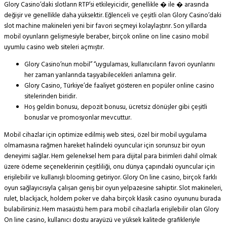
Glory Casino’daki slotların RTP’si etkileyicidir, genellikle � ile � arasında
değişir ve genellikle daha yüksektir. Eğlenceli ve çeşitli olan Glory Casino’daki
slot machine makineleri yeni bir favori seçmeyi kolaylaştırır. Son yıllarda
mobil oyunların gelişmesiyle beraber, birçok online on line casino mobil
uyumlu casino web siteleri açmıştır.
Glory Casino’nun mobil” “uygulaması, kullanıcıların favori oyunlarını
her zaman yanlarında taşıyabilecekleri anlamına gelir.
Glory Casino, Türkiye’de faaliyet gösteren en popüler online casino
sitelerinden biridir.
Hoş geldin bonusu, depozit bonusu, ücretsiz dönüşler gibi çeşitli
bonuslar ve promosyonlar mevcuttur.
Mobil cihazlar için optimize edilmiş web sitesi, özel bir mobil uygulama
olmamasına rağmen hareket halindeki oyuncular için sorunsuz bir oyun
deneyimi sağlar. Hem geleneksel hem para dijital para birimleri dahil olmak
üzere ödeme seçeneklerinin çeşitliliği, onu dünya çapındaki oyuncular için
erişilebilir ve kullanışlı blooming getiriyor. Glory On line casino, birçok farklı
oyun sağlayıcısıyla çalışan geniş bir oyun yelpazesine sahiptir. Slot makineleri,
rulet, blackjack, holdem poker ve daha birçok klasik casino oyununu burada
bulabilirsiniz. Hem masaüstü hem para mobil cihazlarla erişilebilir olan Glory
On line casino, kullanıcı dostu arayüzü ve yüksek kalitede grafikleriyle