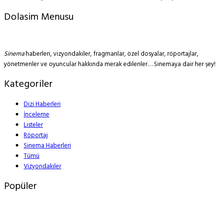
Dolasim Menusu
Sinema
haberleri, vizyondakiler, fragmanlar, özel dosyalar, röportajlar,
yönetmenler ve oyuncular hakkında merak edilenler… Sinemaya dair her şey!
Kategoriler
Dizi Haberleri
İnceleme
Listeler
Röportaj
Sinema Haberleri
Tümü
Vizyondakiler
Popüler