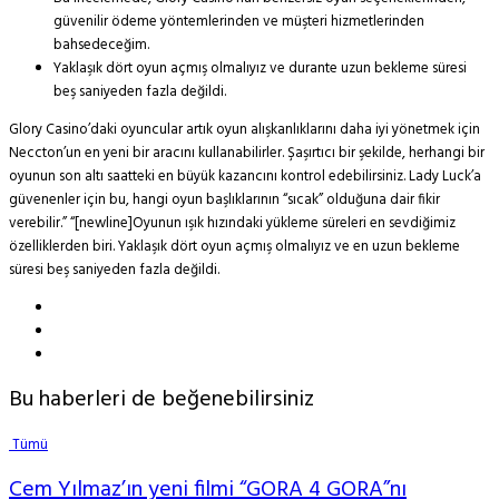
güvenilir ödeme yöntemlerinden ve müşteri hizmetlerinden
bahsedeceğim.
Yaklaşık dört oyun açmış olmalıyız ve durante uzun bekleme süresi
beş saniyeden fazla değildi.
Glory Casino’daki oyuncular artık oyun alışkanlıklarını daha iyi yönetmek için
Neccton’un en yeni bir aracını kullanabilirler. Şaşırtıcı bir şekilde, herhangi bir
oyunun son altı saatteki en büyük kazancını kontrol edebilirsiniz. Lady Luck’a
güvenenler için bu, hangi oyun başlıklarının “sıcak” olduğuna dair fikir
verebilir.” “[newline]Oyunun ışık hızındaki yükleme süreleri en sevdiğimiz
özelliklerden biri. Yaklaşık dört oyun açmış olmalıyız ve en uzun bekleme
süresi beş saniyeden fazla değildi.
Bu haberleri de beğenebilirsiniz
Tümü
Cem Yılmaz’ın yeni filmi “GORA 4 GORA”nı