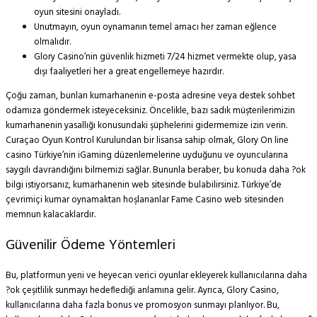
oyun sitesini onayladı.
Unutmayın, oyun oynamanın temel amacı her zaman eğlence
olmalıdır.
Glory Casino’nin güvenlik hizmeti 7/24 hizmet vermekte olup, yasa
dışı faaliyetleri her a great engellemeye hazırdır.
Çoğu zaman, bunları kumarhanenin e-posta adresine veya destek sohbet
odamıza göndermek isteyeceksiniz. Öncelikle, bazı sadık müşterilerimizin
kumarhanenin yasallığı konusundaki şüphelerini gidermemize izin verin.
Curaçao Oyun Kontrol Kurulundan bir lisansa sahip olmak, Glory On line
casino Türkiye’nin iGaming düzenlemelerine uyduğunu ve oyuncularına
saygılı davrandığını bilmemizi sağlar. Bununla beraber, bu konuda daha ?ok
bilgi istiyorsanız, kumarhanenin web sitesinde bulabilirsiniz. Türkiye’de
çevrimiçi kumar oynamaktan hoşlananlar Fame Casino web sitesinden
memnun kalacaklardır.
Güvenilir Ödeme Yöntemleri
Bu, platformun yeni ve heyecan verici oyunlar ekleyerek kullanıcılarına daha
?ok çeşitlilik sunmayı hedeflediği anlamına gelir. Ayrıca, Glory Casino,
kullanıcılarına daha fazla bonus ve promosyon sunmayı planlıyor. Bu,