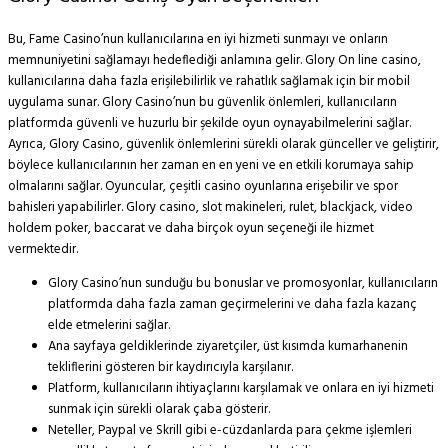
Bu, Fame Casino’nun kullanıcılarına en iyi hizmeti sunmayı ve onların
memnuniyetini sağlamayı hedeflediği anlamına gelir. Glory On line casino,
kullanıcılarına daha fazla erişilebilirlik ve rahatlık sağlamak için bir mobil
uygulama sunar. Glory Casino’nun bu güvenlik önlemleri, kullanıcıların
platformda güvenli ve huzurlu bir şekilde oyun oynayabilmelerini sağlar.
Ayrıca, Glory Casino, güvenlik önlemlerini sürekli olarak günceller ve geliştirir,
böylece kullanıcılarının her zaman en en yeni ve en etkili korumaya sahip
olmalarını sağlar. Oyuncular, çeşitli casino oyunlarına erişebilir ve spor
bahisleri yapabilirler. Glory casino, slot makineleri, rulet, blackjack, video
holdem poker, baccarat ve daha birçok oyun seçeneği ile hizmet
vermektedir.
Glory Casino’nun sunduğu bu bonuslar ve promosyonlar, kullanıcıların
platformda daha fazla zaman geçirmelerini ve daha fazla kazanç
elde etmelerini sağlar.
Ana sayfaya geldiklerinde ziyaretçiler, üst kısımda kumarhanenin
tekliflerini gösteren bir kaydırıcıyla karşılanır.
Platform, kullanıcıların ihtiyaçlarını karşılamak ve onlara en iyi hizmeti
sunmak için sürekli olarak çaba gösterir.
Neteller, Paypal ve Skrill gibi e-cüzdanlarda para çekme işlemleri