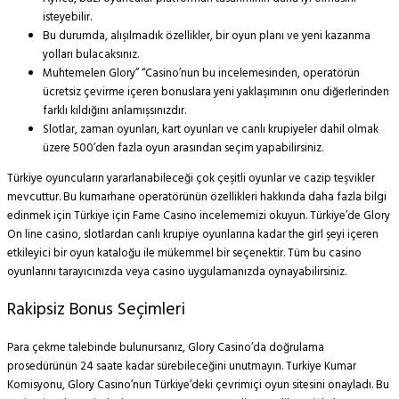
isteyebilir.
Bu durumda, alışılmadık özellikler, bir oyun planı ve yeni kazanma
yolları bulacaksınız.
Muhtemelen Glory” “Casino’nun bu incelemesinden, operatörün
ücretsiz çevirme içeren bonuslara yeni yaklaşımının onu diğerlerinden
farklı kıldığını anlamışsınızdır.
Slotlar, zaman oyunları, kart oyunları ve canlı krupiyeler dahil olmak
üzere 500’den fazla oyun arasından seçim yapabilirsiniz.
Türkiye oyuncuların yararlanabileceği çok çeşitli oyunlar ve cazip teşvikler
mevcuttur. Bu kumarhane operatörünün özellikleri hakkında daha fazla bilgi
edinmek için Türkiye için Fame Casino incelememizi okuyun. Türkiye’de Glory
On line casino, slotlardan canlı krupiye oyunlarına kadar the girl şeyi içeren
etkileyici bir oyun kataloğu ile mükemmel bir seçenektir. Tüm bu casino
oyunlarını tarayıcınızda veya casino uygulamanızda oynayabilirsiniz.
Rakipsiz Bonus Seçimleri
Para çekme talebinde bulunursanız, Glory Casino’da doğrulama
prosedürünün 24 saate kadar sürebileceğini unutmayın. Turkiye Kumar
Komisyonu, Glory Casino’nun Türkiye’deki çevrimiçi oyun sitesini onayladı. Bu