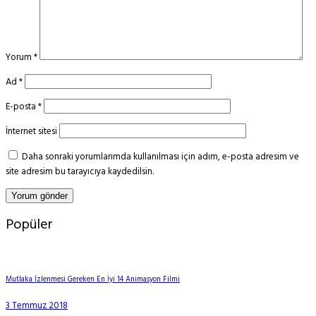
Yorum
*
Ad
*
E-posta
*
İnternet sitesi
Daha sonraki yorumlarımda kullanılması için adım, e-posta adresim ve
site adresim bu tarayıcıya kaydedilsin.
Popüler
Mutlaka İzlenmesi Gereken En İyi 14 Animasyon Filmi
3 Temmuz 2018