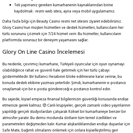
Tek yapmanız gereken kumarhanenin kaynaklarından birine
kaydolmak : resmi web sitesi, ayna veya mobil uygulamamız.
Daha fazla bilgi için Beauty Casino resmi net sitesini ziyaret edebilirsiniz.
Glory Casino’nun müşteri hizmetleri ve destek hizmetleri, kullanıcıların her
türlü sorununu çözmek için 7/24 hizmet verir. Bu hizmetler, kullanıcıların
platformda sorunsuz bir deneyim yaşamasını sağlar.
Glory On Line Casino İncelemesi
Bu nedenle, çevrimiçi kumarhane, Türkiyeli oyuncular için oyun oynamayı
olabildiğince rahat ve güvenli hale getirmek için her türlü çabayı
göstermektedir. Bir kullanıcı hesabının bloke edilmesine karar verirse, bu
konuda destek ekibine yazması yeterlidir. Şimdi, kumarhanenin e-postanızı
onaylamak için bir e-posta göndereceği e-postanızı kontrol edin.
Bu sayede, kişisel empieza finansal bilgilerinizin güvenliği konusunda endişe
etmenize gerek kalmaz. 🤑 Canlı krupiyeler, gerçek zamanlı video yayınlarının
yapıldığı gerçek stüdyolardan çalışarak fiziksel bir kumarhaneye benzer bir
atmosfer yaratır. Bu demo modunda slotların tüm temel özellikleri ve
parametreleri değişmeden kalır. Kumar alışkanlıklarından endişe duyanlar için
Safe Mate, bağımlı olmalarını önlemek için onlara kişiselleştirilmiş geri