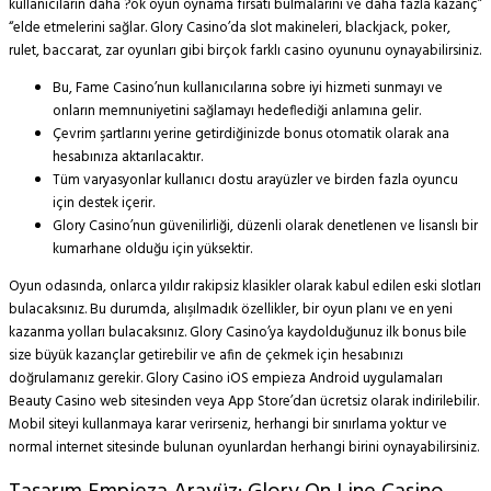
kullanıcıların daha ?ok oyun oynama fırsatı bulmalarını ve daha fazla kazanç”
“elde etmelerini sağlar. Glory Casino’da slot makineleri, blackjack, poker,
rulet, baccarat, zar oyunları gibi birçok farklı casino oyununu oynayabilirsiniz.
Bu, Fame Casino’nun kullanıcılarına sobre iyi hizmeti sunmayı ve
onların memnuniyetini sağlamayı hedeflediği anlamına gelir.
Çevrim şartlarını yerine getirdiğinizde bonus otomatik olarak ana
hesabınıza aktarılacaktır.
Tüm varyasyonlar kullanıcı dostu arayüzler ve birden fazla oyuncu
için destek içerir.
Glory Casino’nun güvenilirliği, düzenli olarak denetlenen ve lisanslı bir
kumarhane olduğu için yüksektir.
Oyun odasında, onlarca yıldır rakipsiz klasikler olarak kabul edilen eski slotları
bulacaksınız. Bu durumda, alışılmadık özellikler, bir oyun planı ve en yeni
kazanma yolları bulacaksınız. Glory Casino’ya kaydolduğunuz ilk bonus bile
size büyük kazançlar getirebilir ve afin de çekmek için hesabınızı
doğrulamanız gerekir. Glory Casino iOS empieza Android uygulamaları
Beauty Casino web sitesinden veya App Store’dan ücretsiz olarak indirilebilir.
Mobil siteyi kullanmaya karar verirseniz, herhangi bir sınırlama yoktur ve
normal internet sitesinde bulunan oyunlardan herhangi birini oynayabilirsiniz.