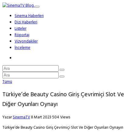
Sinema Haberleri
Dizi Haberleri
Listeler
Röportaj
Vizyondakiler
İnceleme
Tümü
Türkiye’de Beauty Casino Giriş Çevrimiçi Slot Ve
Diğer Oyunları Oynayı
Yazar
SinemaTV
8 Mart 2023
504 Views
Türkiye’de Beauty Casino Giriş Çevrimiçi Slot Ve Diğer Oyunları Oynayın