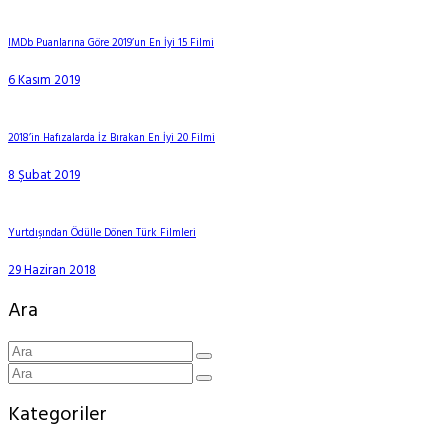
IMDb Puanlarına Göre 2019’un En İyi 15 Filmi
6 Kasım 2019
2018’in Hafızalarda İz Bırakan En İyi 20 Filmi
8 Şubat 2019
Yurtdışından Ödülle Dönen Türk Filmleri
29 Haziran 2018
Ara
Kategoriler