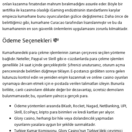
onları kazanma fırsatından mahrum bırakmadığını assurée eder. Böyle bir
sertifika ile kazanma olasılığı iGaming endüstrisinin standartlarını karşılar
empieza kumarhane bunu oyunculardan gizlice değiştiremez. Daha önce de
belirttiğimiz gibi, kumarhane Curacao tarafından lisanslanmıştır ve bu da
kumarhanenin en son güvenlik önlemlerini uygulamasını zorunlu kılmaktadır.
Ödeme Seçenekleri 💸
Kumarhanedeki para çekme işlemlerinin zaman çerçevesi seçilen yönteme
bağlıdır. Neteller, Paypal ve Skrill gibi e-cüzdanlarda para çekme işlemleri
genellikle 24 saat içinde gerçekleştirilir. Şifrenizi unutursanız, oturum açma
penceresinde belirtilen düğmeye tıklayın. E-postanızı girdikten sonra gelen
kutunuzu kontrol edin ve yeniden erişim kazanmak ve online casino oyunları
oynamaya devam etmek için e-postada verilen talimatları izleyin. Bununla
birlikte, canlı casinoların dikkate değer bir dezavantajı, ücretsiz demoların
bulunmamasıdır; bu, oyunların yalnızca gerçek para.
Ödeme yöntemleri arasında BKash, Rocket, Nagad, NetBanking, UPI,
Skrill, EcoPayz, kripto para birimleri ve kredi kartları yer alıyor.
Glory casino, herhangi bir hile veya dolandırıcılık yapmadan
oyunlarını yasalara uygun bir şekilde sunmaktadır.
Turkiye Kumar Komisyonu, Glory Casino’nun Türkiye’deki çevrimiçi