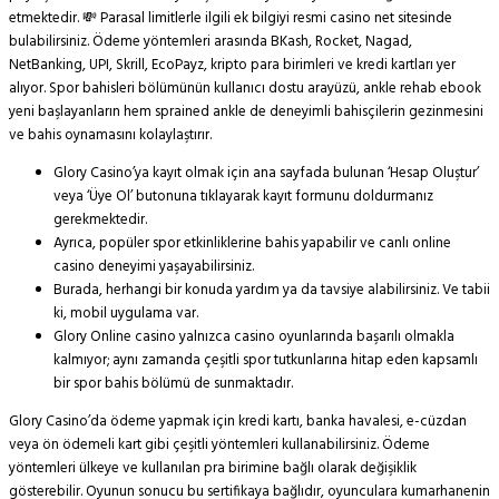
etmektedir. 💸 Parasal limitlerle ilgili ek bilgiyi resmi casino net sitesinde
bulabilirsiniz. Ödeme yöntemleri arasında BKash, Rocket, Nagad,
NetBanking, UPI, Skrill, EcoPayz, kripto para birimleri ve kredi kartları yer
alıyor. Spor bahisleri bölümünün kullanıcı dostu arayüzü, ankle rehab ebook
yeni başlayanların hem sprained ankle de deneyimli bahisçilerin gezinmesini
ve bahis oynamasını kolaylaştırır.
Glory Casino’ya kayıt olmak için ana sayfada bulunan ‘Hesap Oluştur’
veya ‘Üye Ol’ butonuna tıklayarak kayıt formunu doldurmanız
gerekmektedir.
Ayrıca, popüler spor etkinliklerine bahis yapabilir ve canlı online
casino deneyimi yaşayabilirsiniz.
Burada, herhangi bir konuda yardım ya da tavsiye alabilirsiniz. Ve tabii
ki, mobil uygulama var.
Glory Online casino yalnızca casino oyunlarında başarılı olmakla
kalmıyor; aynı zamanda çeşitli spor tutkunlarına hitap eden kapsamlı
bir spor bahis bölümü de sunmaktadır.
Glory Casino’da ödeme yapmak için kredi kartı, banka havalesi, e-cüzdan
veya ön ödemeli kart gibi çeşitli yöntemleri kullanabilirsiniz. Ödeme
yöntemleri ülkeye ve kullanılan pra birimine bağlı olarak değişiklik
gösterebilir. Oyunun sonucu bu sertifikaya bağlıdır, oyunculara kumarhanenin