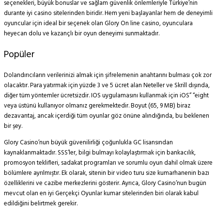
seçenekleri, büyük bonuslar ve sağlam güvenlik önlemleriyle Türkiye’nin
durante iyi casino sitelerinden biridir. Hem yeni başlayanlar hem de deneyimli
oyuncular için ideal bir seçenek olan Glory On line casino, oyunculara
heyecan dolu ve kazançlı bir oyun deneyimi sunmaktadır.
Popüler
Dolandırıcıların verilerinizi almak için şifrelemenin anahtarını bulması çok zor
olacaktır. Para yatırmak için yüzde 3 ve 5 ücret alan Neteller ve Skrill dışında,
diğer tüm yöntemler ücretsizdir. IOS uygulamasını kullanmak için iOS” “eight
veya üstünü kullanıyor olmanız gerekmektedir. Boyut (65, 9 MB) biraz
dezavantaj, ancak içerdiği tüm oyunlar göz önüne alındığında, bu beklenen
bir şey.
Glory Casino’nun büyük güvenilirliği çoğunlukla GC lisansından
kaynaklanmaktadır. SSS’ler, bilgi bulmayı kolaylaştırmak için bankacılık,
promosyon teklifleri, sadakat programları ve sorumlu oyun dahil olmak üzere
bölümlere ayrılmıştır. Ek olarak, sitenin bir video turu size kumarhanenin bazı
özelliklerini ve cazibe merkezlerini gösterir. Ayrıca, Glory Casino’nun bugün
mevcut olan en iyi Gerçekçi Oyunlar kumar sitelerinden biri olarak kabul
edildiğini belirtmek gerekir.