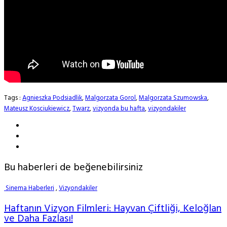
Tags :
Agnieszka Podsiadlik
,
Malgorzata Gorol
,
Malgorzata Szumowska
,
Mateusz Kosciukiewicz
,
Twarz
,
vizyonda bu hafta
,
vizyondakiler
Bu haberleri de beğenebilirsiniz
Sinema Haberleri
,
Vizyondakiler
Haftanın Vizyon Filmleri: Hayvan Çiftliği, Keloğlan
ve Daha Fazlası!