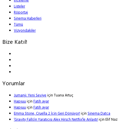
İnceleme
Listeler
Röportaj
Sinema Haberleri
Tümü
Vizyondakiler
Bize Katıl!
Yorumlar
Jumanji: Yeni Seviye
için
Tuana Artuç
Hapşuu
için
Fatih ayar
Hapşuu
için
Fatih ayar
Emma Stone, Cruella 2 İçin Geri Dönüyor!
için
Sinema Datça
‘Gravity Falls’ın Yaratıcısı Alex Hirsch Netflix’le Anlaştı!
için
Elif Naz