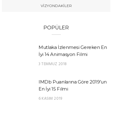
VIZYONDAKILER
POPÜLER
Mutlaka İzlenmesi Gereken En
İyi 14 Animasyon Filmi
3 TEMMUZ 2018
IMDb Puanlarına Göre 2019’un
En İyi 15 Filmi
6 KASIM 2019