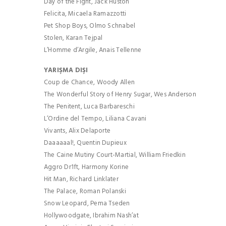
Day of the Fight, Jack Huston
Felicita, Micaela Ramazzotti
Pet Shop Boys, Olmo Schnabel
Stolen, Karan Tejpal
L’Homme d’Argile, Anais Tellenne
YARIŞMA DIŞI
Coup de Chance, Woody Allen
The Wonderful Story of Henry Sugar, Wes Anderson
The Penitent, Luca Barbareschi
L’Ordine del Tempo, Liliana Cavani
Vivants, Alix Delaporte
Daaaaaal!, Quentin Dupieux
The Caine Mutiny Court-Martial, William Friedkin
Aggro Dr1ft, Harmony Korine
Hit Man, Richard Linklater
The Palace, Roman Polanski
Snow Leopard, Pema Tseden
Hollywoodgate, Ibrahim Nash’at