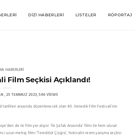
BERLERI
DIZI HABERLERI
LISTELER
RÖPORTAJ
MA HABERLERI
li Film Seçkisi Açıklandı!
AN
25 TEMMUZ 2023
546 VIEWS
lül tarihleri arasında düzenlenecek olan 80. Venedik Film Festivali’nin
ye’den de iki film yer alıyor. ‘İki Şafak Arasında’ filmi ile hem ulusal
ci uzun metraj filmi ‘Tereddüt Çizgisi’, festivalin resmi yarışma seçkisi