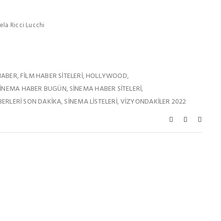
ela Ricci Lucchi
HABER
FILM HABER SITELERI
HOLLYWOOD
,
,
,
INEMA HABER BUGÜN
SINEMA HABER SITELERI
,
,
ERLERI SON DAKIKA
SINEMA LISTELERI
VIZYONDAKILER 2022
,
,
De Beğenebilirsiniz