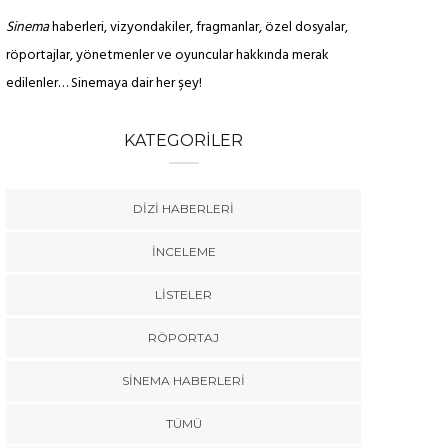
Sinema
haberleri, vizyondakiler, fragmanlar, özel dosyalar,
röportajlar, yönetmenler ve oyuncular hakkında merak
edilenler… Sinemaya dair her şey!
KATEGORILER
DIZI HABERLERI
İNCELEME
LISTELER
RÖPORTAJ
SINEMA HABERLERI
TÜMÜ