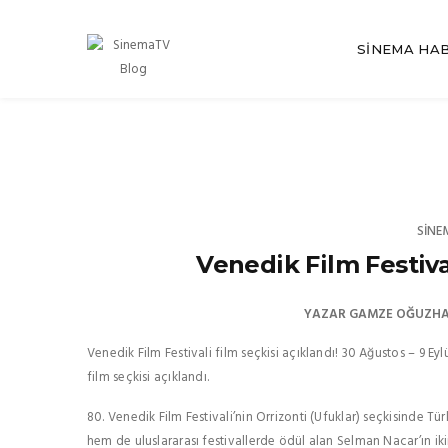
SINEMA HA
SINE
Venedik Film Festiva
YAZAR
GAMZE OĞUZH
Venedik Film Festivali film seçkisi açıklandı! 30 Ağustos – 9 Ey
film seçkisi açıklandı.
80. Venedik Film Festivali’nin Orrizonti (Ufuklar) seçkisinde Türki
hem de uluslararası festivallerde ödül alan Selman Nacar’ın ikin