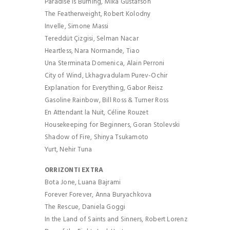
Paradise Is Burning, Mika Gustafson
The Featherweight, Robert Kolodny
Invelle, Simone Massi
Tereddüt Çizgisi, Selman Nacar
Heartless, Nara Normande, Tiao
Una Sterminata Domenica, Alain Perroni
City of Wind, Lkhagvadulam Purev-Ochir
Explanation for Everything, Gabor Reisz
Gasoline Rainbow, Bill Ross & Turner Ross
En Attendant la Nuit, Céline Rouzet
Housekeeping for Beginners, Goran Stolevski
Shadow of Fire, Shinya Tsukamoto
Yurt, Nehir Tuna
ORRIZONTI EXTRA
Bota Jone, Luana Bajrami
Forever Forever, Anna Buryachkova
The Rescue, Daniela Goggi
In the Land of Saints and Sinners, Robert Lorenz