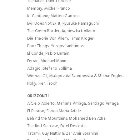
The Killer, David Fincher
Memory, Michel Franco
Io Capitano, Matteo Garrone
Evil Does Not Exist, Ryusuke Hamaguchi
The Green Border, Agnieszka Holland
Die Theorie Von Allem, Timm Kroger
Poor Things, Yorgos Lanthimos
El Conde, Pablo Larrain
Ferrari, Michael Mann
Adagio, Stefano Sollima
Woman Of, Malgorzata Szumowska & Michal Englert
Holly, Fien Troch
ORIZZONTI
A Cielo Abierto, Mariana Arriaga, Santiago Arriaga
El Paraiso, Enrico Maria Artale
Behind the Mountains, Mohamed Ben Attia
The Red Suitcase, Fidel Devkota
Tatami, Guy Nattiv & Zar Amir Ebrahimi