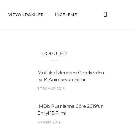
VIZYONDAKILER
İNCELEME
POPÜLER
Mutlaka İzlenmesi Gereken En
İyi 14 Animasyon Filmi
3 TEMMUZ 2018
IMDb Puanlarına Göre 2019’un
En İyi 15 Filmi
6 KASIM 2019