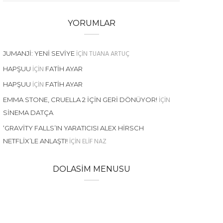
YORUMLAR
IÇIN
TUANA ARTUÇ
JUMANJI: YENI SEVIYE
IÇIN
HAPŞUU
FATIH AYAR
IÇIN
HAPŞUU
FATIH AYAR
IÇIN
EMMA STONE, CRUELLA 2 İÇIN GERI DÖNÜYOR!
SINEMA DATÇA
‘GRAVITY FALLS’IN YARATICISI ALEX HIRSCH
IÇIN
ELIF NAZ
NETFLIX’LE ANLAŞTI!
DOLASIM MENUSU