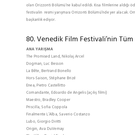
olan Orizzonti Bölümü’ne kabul edildi. Kısa filmlerine aldığı ödü
festivalin resmi yarışması Orrizonti Bölümü’nde yer alacak. O
başkanlık ediyor.
80. Venedik Film Festivali’nin Tüm
ANA YARIŞMA
The Promised Land, Nikolaj Arcel
Dogman, Luc Besson
La Bête, Bertrand Bonello
Hors-Saison, Stéphane Brizé
Enea, Pietro Castellitto
Comandante, Edoardo de Angelis (açılış filmi)
Maestro, Bradley Cooper
Priscilla, Sofia Coppola
Finalmente L’Alba, Saverio Costanzo
Lubo, Giorgio Diritti
Origin, Ava DuVernay