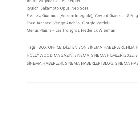
Amor, Virginia Eleuteri Serpieri
Ryuichi Sakamoto Opus, Neo Sora
Frente a Guernica (Version Integrale), Yervant Gianikian & Ang
Enzo Jannacci Vengo Anch’io, Giorgio Verdelli
Menus Plaisirs – Les Troisgros, Frederick Wiseman
BOX OFFICE
DIZI
EN SON SINEMA HABERLERI
FILM 
Tags :
,
,
,
HOLLYWOOD MAGAZIN
SINEMA
SINEMA FILMLERI 2022
S
,
,
,
SINEMA HABERLERI
SINEMA HABERLERI BLOG
SINEMA HAB
,
,
Bu Haberleri 