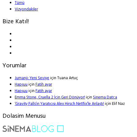
Tümü
Vizyondakiler
Bize Katıl!
Yorumlar
Jumanji: Yeni Seviye
için
Tuana Artuç
Hapşuu
için
Fatih ayar
Hapşuu
için
Fatih ayar
Emma Stone, Cruella 2 İçin Geri Dönüyor!
için
Sinema Datça
‘Gravity Falls’ın Yaratıcısı Alex Hirsch Netflix’le Anlaştı!
için
Elif Naz
Dolasim Menusu